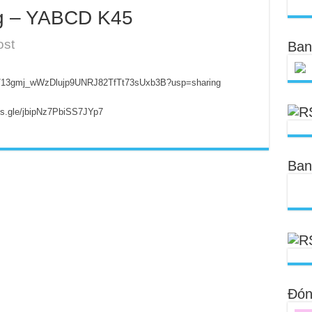
ng – YABCD K45
ost
Ban
ders/13gmj_wWzDlujp9UNRJ82TfTt73sUxb3B?usp=sharing
rms.gle/jbipNz7PbiSS7JYp7
Ban
Đóng