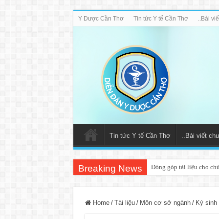
Y Dược Cần Thơ
Tin tức Y tế Cần Thơ
..Bài v
Tin tức Y tế Cần Thơ
..Bài viết c
Breaking News
Đóng góp tài liệu cho ch
Home
/
Tài liệu
/
Môn cơ sở ngành
/
Ký sinh 