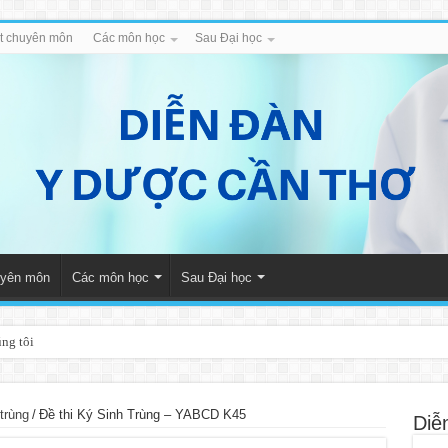
iết chuyên môn
Các môn học
Sau Đại học
huyên môn
Các môn học
Sau Đại học
úng tôi
trùng
/
Đề thi Ký Sinh Trùng – YABCD K45
Diễ