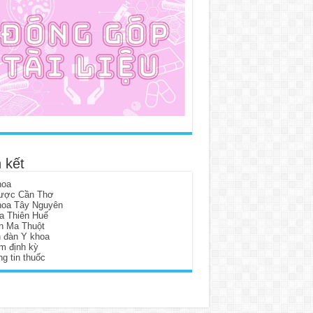
 kết
hoa
ược Cần Thơ
hoa Tây Nguyên
a Thiên Huế
n Ma Thuột
n đàn Y khoa
m định kỳ
g tin thuốc