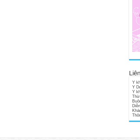
Liên
Y k
Y D
Y k
Thừ
Buô
Diễ
Khá
Thôn