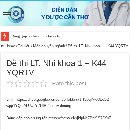
Đóng góp tài liệu cho chúng tôi
Home
/
Tài liệu
/
Môn chuyên ngành
/
Đề thi LT. Nhi khoa 1 – K44 YQRTV
Đề thi LT. Nhi khoa 1 – K44
YQRTV
Rate this post
Link:
https://drive.google.com/drive/folders/1HCbqYwe0LxQ2-
wpp1YQalAbUwLYZNIB2?usp=sharing
Đóng góp cho chúng tôi:
https://forms.gle/jbipNz7PbiSS7JYp7