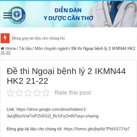
Đóng góp tài liệu cho chúng tôi
Home
/
Tài liệu
/
Môn chuyên ngành
/
Đề thi Ngoại bệnh lý 2 IKMN44 HK2
21-22
Đề thi Ngoại bệnh lý 2 IKMN44
HK2 21-22
Rate this post
Link:
https://drive.google.com/drive/folders/1-
3aUjBbztVwl7oIP2VAS2l_RcGFyOnfN?usp=sharing
Đóng góp tài liệu cho chúng tôi:
https://forms.gle/jbipNz7PbiSS7JYp7