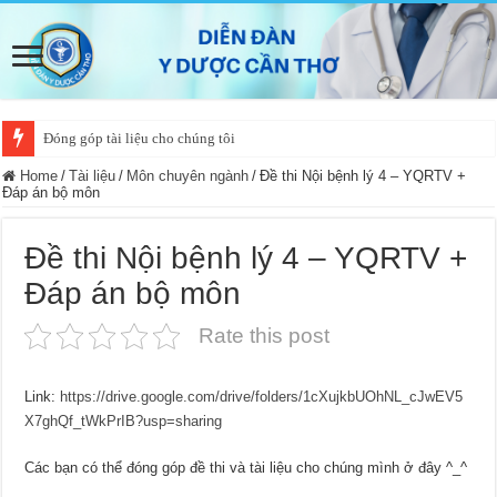
Đóng góp tài liệu cho chúng tôi
Home
/
Tài liệu
/
Môn chuyên ngành
/
Đề thi Nội bệnh lý 4 – YQRTV +
Đáp án bộ môn
Đề thi Nội bệnh lý 4 – YQRTV +
Đáp án bộ môn
Rate this post
Link:
https://drive.google.com/drive/folders/1cXujkbUOhNL_cJwEV5
X7ghQf_tWkPrIB?usp=sharing
Các bạn có thể đóng góp đề thi và tài liệu cho chúng mình ở đây ^_^