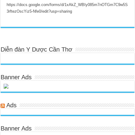
https://docs.google.com/forms/d/1xAkZ_WBIy085m7nOTGm7C9w5S
3rftezOscYiz5-Nfe0/edit?usp=sharing
Diễn đàn Y Dược Cần Thơ
Banner Ads
Ads
Banner Ads