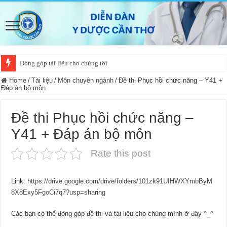
Đóng góp tài liệu cho chúng tôi
Home
/
Tài liệu
/
Môn chuyên ngành
/
Đề thi Phục hồi chức năng – Y41 +
Đáp án bộ môn
Đề thi Phục hồi chức năng –
Y41 + Đáp án bộ môn
Rate this post
Link:
https://drive.google.com/drive/folders/101zk91UIHWXYmbByM
8X8Exy5FgoCi7q7?usp=sharing
Các bạn có thể đóng góp đề thi và tài liệu cho chúng mình ở đây ^_^