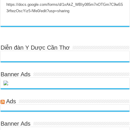
https://docs.google.com/forms/d/1xAkZ_WBIy085m7nOTGm7C9w5S
3rftezOscYiz5-Nfe0/edit?usp=sharing
Diễn đàn Y Dược Cần Thơ
Banner Ads
Ads
Banner Ads