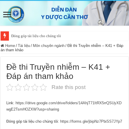
Đóng góp tài liệu cho chúng tôi
Home
/
Tài liệu
/
Môn chuyên ngành
/
Đề thi Truyền nhiễm – K41 + Đáp
án tham khảo
Đề thi Truyền nhiễm – K41 +
Đáp án tham khảo
Rate this post
Link:
https://drive.google.com/drive/folders/14AhjT71ItRX5rrQSUyXD
wgE2TsmHOZXW?usp=sharing
Đóng góp tài liệu cho chúng tôi:
https://forms.gle/jbipNz7PbiSS7JYp7