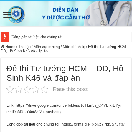
Đóng góp tài liệu cho chúng tôi
Home
/
Tài liệu
/
Môn đại cương
/
Môn chính trị
/
Đề thi Tư tưởng HCM –
DD, Hộ Sinh K46 và đáp án
Đề thi Tư tưởng HCM – DD, Hộ
Sinh K46 và đáp án
Rate this post
Link:
https://drive.google.com/drive/folders/1cTLm3s_Q4VBikrEYyn
mctDnMXUY4niW9?usp=sharing
Đóng góp tài liệu cho chúng tôi:
https://forms.gle/jbipNz7PbiSS7JYp7