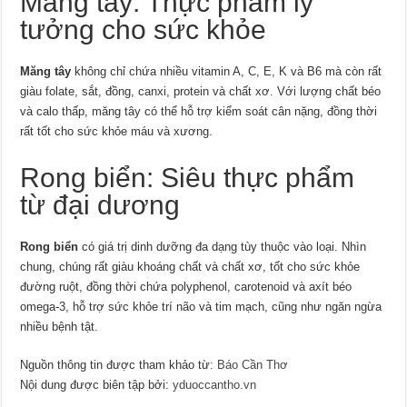
Măng tây: Thực phẩm lý
tưởng cho sức khỏe
Măng tây
không chỉ chứa nhiều vitamin A, C, E, K và B6 mà còn rất
giàu folate, sắt, đồng, canxi, protein và chất xơ. Với lượng chất béo
và calo thấp, măng tây có thể hỗ trợ kiểm soát cân nặng, đồng thời
rất tốt cho sức khỏe máu và xương.
Rong biển: Siêu thực phẩm
từ đại dương
Rong biển
có giá trị dinh dưỡng đa dạng tùy thuộc vào loại. Nhìn
chung, chúng rất giàu khoáng chất và chất xơ, tốt cho sức khỏe
đường ruột, đồng thời chứa polyphenol, carotenoid và axít béo
omega-3, hỗ trợ sức khỏe trí não và tim mạch, cũng như ngăn ngừa
nhiều bệnh tật.
Nguồn thông tin được tham khảo từ:
Báo Cần Thơ
Nội dung được biên tập bởi:
yduoccantho.vn