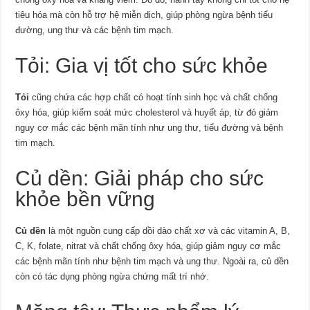
tiêu hóa mà còn hỗ trợ hệ miễn dịch, giúp phòng ngừa bệnh tiểu
đường, ung thư và các bệnh tim mạch.
Tỏi: Gia vị tốt cho sức khỏe
Tỏi
cũng chứa các hợp chất có hoạt tính sinh học và chất chống
ôxy hóa, giúp kiểm soát mức cholesterol và huyết áp, từ đó giảm
nguy cơ mắc các bệnh mãn tính như ung thư, tiểu đường và bệnh
tim mạch.
Củ dền: Giải pháp cho sức
khỏe bền vững
Củ dền
là một nguồn cung cấp dồi dào chất xơ và các vitamin A, B,
C, K, folate, nitrat và chất chống ôxy hóa, giúp giảm nguy cơ mắc
các bệnh mãn tính như bệnh tim mạch và ung thư. Ngoài ra, củ dền
còn có tác dụng phòng ngừa chứng mất trí nhớ.