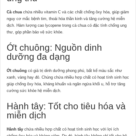
Cà chua
chứa nhiều vitamin C và các chất chống ôxy hóa, giúp giảm
nguy cơ mắc bệnh tim, thoái hóa thần kinh và tăng cường hệ miễn
dịch. Hàm lượng cao lycopene trong cà chua có đặc tính chống ung
thư, góp phần bảo vệ sức khỏe.
Ớt chuông: Nguồn dinh
dưỡng đa dạng
Ớt chuông
có giá trị dinh dưỡng phong phú, bất kể màu sắc như
xanh, vàng hay đỏ. Chúng chứa nhiều hợp chất có hoạt tính sinh học
giúp chống ôxy hóa, kháng khuẩn và ngăn ngừa khối u, hỗ trợ tăng
cường sức khỏe hệ miễn dịch.
Hành tây: Tốt cho tiêu hóa và
miễn dịch
Hành tây
chứa nhiều hợp chất có hoạt tính sinh học với lợi ích
chống ôxy hóa và kháng viêm. Do đó, hành tây không chỉ tốt cho hệ