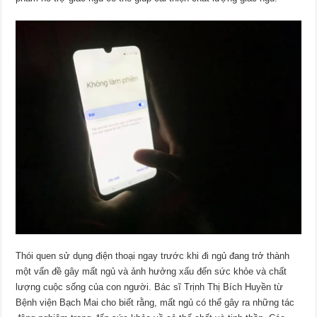
Thói quen sử dụng điện thoại ngay trước khi đi ngủ đang trở thành
một vấn đề gây mất ngủ và ảnh hưởng xấu đến sức khỏe và chất
lượng cuộc sống của con người. Bác sĩ Trịnh Thị Bích Huyền từ
Bệnh viện Bạch Mai cho biết rằng, mất ngủ có thể gây ra những tác