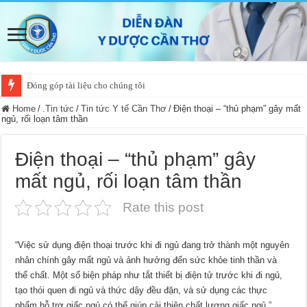
Đóng góp tài liệu cho chúng tôi
Home
/
.Tin tức
/
Tin tức Y tế Cần Thơ
/
Điện thoại – “thủ phạm” gây mất
ngủ, rối loạn tâm thần
Điện thoại – “thủ phạm” gây
mất ngủ, rối loạn tâm thần
Rate this post
“Việc sử dụng điện thoại trước khi đi ngủ đang trở thành một nguyên
nhân chính gây mất ngủ và ảnh hưởng đến sức khỏe tinh thần và
thể chất. Một số biện pháp như tắt thiết bị điện tử trước khi đi ngủ,
tạo thói quen đi ngủ và thức dậy đều đặn, và sử dụng các thực
phẩm hỗ trợ giấc ngủ có thể giúp cải thiện chất lượng giấc ngủ.”