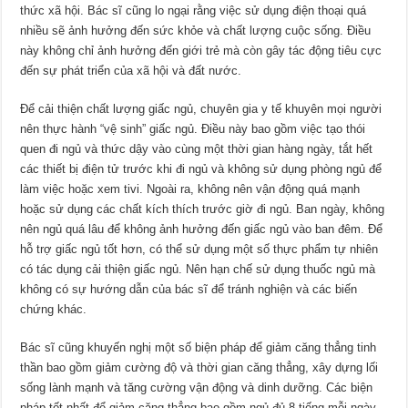
thức xã hội. Bác sĩ cũng lo ngại rằng việc sử dụng điện thoại quá
nhiều sẽ ảnh hưởng đến sức khỏe và chất lượng cuộc sống. Điều
này không chỉ ảnh hưởng đến giới trẻ mà còn gây tác động tiêu cực
đến sự phát triển của xã hội và đất nước.
Để cải thiện chất lượng giấc ngủ, chuyên gia y tế khuyên mọi người
nên thực hành “vệ sinh” giấc ngủ. Điều này bao gồm việc tạo thói
quen đi ngủ và thức dậy vào cùng một thời gian hàng ngày, tắt hết
các thiết bị điện tử trước khi đi ngủ và không sử dụng phòng ngủ để
làm việc hoặc xem tivi. Ngoài ra, không nên vận động quá mạnh
hoặc sử dụng các chất kích thích trước giờ đi ngủ. Ban ngày, không
nên ngủ quá lâu để không ảnh hưởng đến giấc ngủ vào ban đêm. Để
hỗ trợ giấc ngủ tốt hơn, có thể sử dụng một số thực phẩm tự nhiên
có tác dụng cải thiện giấc ngủ. Nên hạn chế sử dụng thuốc ngủ mà
không có sự hướng dẫn của bác sĩ để tránh nghiện và các biến
chứng khác.
Bác sĩ cũng khuyến nghị một số biện pháp để giảm căng thẳng tinh
thần bao gồm giảm cường độ và thời gian căng thẳng, xây dựng lối
sống lành mạnh và tăng cường vận động và dinh dưỡng. Các biện
pháp tốt nhất để giảm căng thẳng bao gồm ngủ đủ 8 tiếng mỗi ngày,