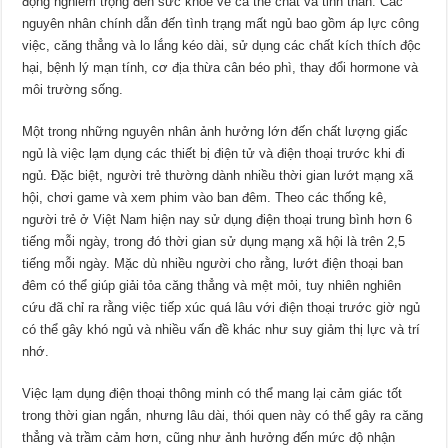
động nghiêm trọng đến sức khỏe về cả thể chất và tinh thần. Các
nguyên nhân chính dẫn đến tình trạng mất ngủ bao gồm áp lực công
việc, căng thẳng và lo lắng kéo dài, sử dụng các chất kích thích độc
hại, bệnh lý mạn tính, cơ địa thừa cân béo phì, thay đổi hormone và
môi trường sống.
Một trong những nguyên nhân ảnh hưởng lớn đến chất lượng giấc
ngủ là việc lạm dụng các thiết bị điện tử và điện thoại trước khi đi
ngủ. Đặc biệt, người trẻ thường dành nhiều thời gian lướt mạng xã
hội, chơi game và xem phim vào ban đêm. Theo các thống kê,
người trẻ ở Việt Nam hiện nay sử dụng điện thoại trung bình hơn 6
tiếng mỗi ngày, trong đó thời gian sử dụng mạng xã hội là trên 2,5
tiếng mỗi ngày. Mặc dù nhiều người cho rằng, lướt điện thoại ban
đêm có thể giúp giải tỏa căng thẳng và mệt mỏi, tuy nhiên nghiên
cứu đã chỉ ra rằng việc tiếp xúc quá lâu với điện thoại trước giờ ngủ
có thể gây khó ngủ và nhiều vấn đề khác như suy giảm thị lực và trí
nhớ.
Việc lạm dụng điện thoại thông minh có thể mang lại cảm giác tốt
trong thời gian ngắn, nhưng lâu dài, thói quen này có thể gây ra căng
thẳng và trầm cảm hơn, cũng như ảnh hưởng đến mức độ nhận