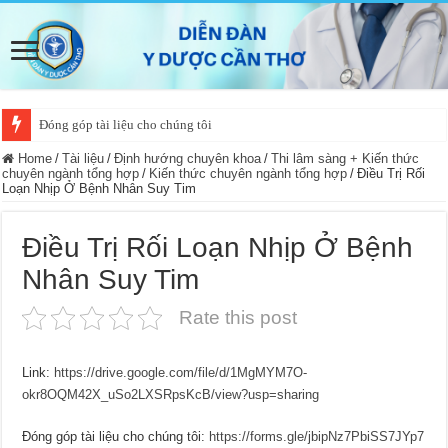
Đóng góp tài liệu cho chúng tôi
Home
/
Tài liệu
/
Định hướng chuyên khoa
/
Thi lâm sàng + Kiến thức
chuyên ngành tổng hợp
/
Kiến thức chuyên ngành tổng hợp
/
Điều Trị Rối
Loạn Nhịp Ở Bệnh Nhân Suy Tim
Điều Trị Rối Loạn Nhịp Ở Bệnh
Nhân Suy Tim
Rate this post
Link:
https://drive.google.com/file/d/1MgMYM7O-
okr8OQM42X_uSo2LXSRpsKcB/view?usp=sharing
Đóng góp tài liệu cho chúng tôi:
https://forms.gle/jbipNz7PbiSS7JYp7