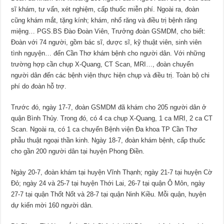
sĩ khám, tư vấn, xét nghiệm, cấp thuốc miễn phí. Ngoài ra, đoàn
cũng khám mắt, tặng kính; khám, nhổ răng và điều trị bệnh răng
miệng… PGS.BS Ðào Ðoàn Viên, Trưởng đoàn GSMDM, cho biết:
Ðoàn với 74 người, gồm bác sĩ, dược sĩ, kỹ thuật viên, sinh viên
tình nguyện… đến Cần Thơ khám bệnh cho người dân. Với những
trường hợp cần chụp X-Quang, CT Scan, MRI…, đoàn chuyển
người dân đến các bệnh viện thực hiện chụp và điều trị. Toàn bộ chi
phí do đoàn hỗ trợ.
Trước đó, ngày 17-7, đoàn GSMDM đã khám cho 205 người dân ở
quận Bình Thủy. Trong đó, có 4 ca chụp X-Quang, 1 ca MRI, 2 ca CT
Scan. Ngoài ra, có 1 ca chuyển Bệnh viện Ða khoa TP Cần Thơ
phẫu thuật ngoại thần kinh. Ngày 18-7, đoàn khám bệnh, cấp thuốc
cho gần 200 người dân tại huyện Phong Ðiền.
Ngày 20-7, đoàn khám tại huyện Vĩnh Thạnh; ngày 21-7 tại huyện Cờ
Ðỏ; ngày 24 và 25-7 tại huyện Thới Lai, 26-7 tại quận Ô Môn, ngày
27-7 tại quận Thốt Nốt và 28-7 tại quận Ninh Kiều. Mỗi quận, huyện
dự kiến mời 160 người dân.