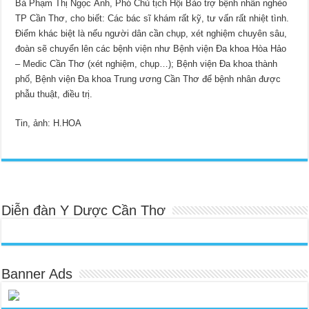
Bà Phạm Thị Ngọc Ánh, Phó Chủ tịch Hội Bảo trợ bệnh nhân nghèo
TP Cần Thơ, cho biết: Các bác sĩ khám rất kỹ, tư vấn rất nhiệt tình.
Ðiểm khác biệt là nếu người dân cần chụp, xét nghiệm chuyên sâu,
đoàn sẽ chuyển lên các bệnh viện như Bệnh viện Ða khoa Hòa Hảo
– Medic Cần Thơ (xét nghiệm, chụp…); Bệnh viện Ða khoa thành
phố, Bệnh viện Ða khoa Trung ương Cần Thơ để bệnh nhân được
phẫu thuật, điều trị.
Tin, ảnh: H.HOA
Diễn đàn Y Dược Cần Thơ
Banner Ads