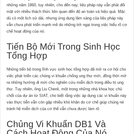
những năm 1860, tuy nhiên, cho đến nay, liệu pháp này vẫn phải đối
mặt với nhiều thách thức liên quan đến độ an toàn và hiệu quả. Mặc
dù có một lịch sử dài, nhưng ứng dụng lâm sàng của liệu pháp này
vẫn chưa phát triển mạnh mẽ do những trở ngại trong việc hiểu rõ cơ
chế hoạt động của nó.
Tiến Bộ Mới Trong Sinh Học
Tổng Hợp
Những tiến bộ trong lĩnh vực sinh học tổng hợp đã mở ra cơ hội cho
việc phát triển các chủng vi khuẩn chống ung thư mới, đồng thời mở
ra những hướng đi mới cho nghiên cứu miễn dịch trong điều trị ung
thư. Tuy nhiên, ông Liu Chenli, một trong những nhà khoa học chủ
chốt của dự án từ SIAT, cho biết rằng việc áp dụng các vi khuẩn này
vào thực tiễn vẫn còn gặp nhiều khó khăn do cơ chế giúp chúng né
tránh hệ miễn dịch của cơ thể vẫn chưa được làm rõ.
Chủng Vi Khuẩn DB1 Và
Cách Hoạt Động Của Nó