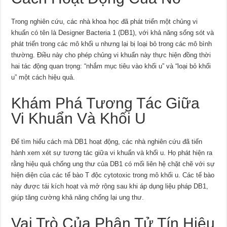
Trong nghiên cứu, các nhà khoa học đã phát triển một chủng vi
khuẩn có tên là Designer Bacteria 1 (DB1), với khả năng sống sót và
phát triển trong các mô khối u nhưng lại bị loại bỏ trong các mô bình
thường. Điều này cho phép chủng vi khuẩn này thực hiện đồng thời
hai tác động quan trọng: “nhắm mục tiêu vào khối u” và “loại bỏ khối
u” một cách hiệu quả.
Khám Phá Tương Tác Giữa
Vi Khuẩn Và Khối U
Để tìm hiểu cách mà DB1 hoạt động, các nhà nghiên cứu đã tiến
hành xem xét sự tương tác giữa vi khuẩn và khối u. Họ phát hiện ra
rằng hiệu quả chống ung thư của DB1 có mối liên hệ chặt chẽ với sự
hiện diện của các tế bào T độc cytotoxic trong mô khối u. Các tế bào
này được tái kích hoạt và mở rộng sau khi áp dụng liệu pháp DB1,
giúp tăng cường khả năng chống lại ung thư.
Vai Trò Của Phân Tử Tín Hiệu