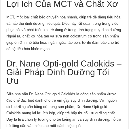
Lợi Ích Của MCT và Chất Xơ
MCT, một loại chất béo chuyển hóa nhanh, giúp trẻ dễ dàng tiêu hóa
và hấp thụ dinh dưỡng hiệu quả. Điều này rất quan trọng trong việc
phục hồi và phát triển khi trẻ đang ở trong tình trạng suy dinh dưỡng.
Ngoài ra, chất xơ hòa tan và sữa non colostrum có trong sản phẩm
giúp ổn định hệ tiêu hóa, ngăn ngừa táo bón, từ đó đảm bảo cho trẻ
có hệ tiêu hóa khỏe mạnh.
Dr. Nane Opti-gold Calokids –
Giải Pháp Dinh Dưỡng Tối
Ưu
Sữa pha sẵn Dr. Nane Opti-gold Calokids là dòng sản phẩm được
đặc chế đặc biệt dành cho trẻ em gầy suy dinh dưỡng. Với nguồn
dinh dưỡng cân bằng có trong sản phẩm, Dr. Nane Opti-gold
Calokids mang lại lợi ích kép, giúp trẻ hấp thu tối ưu dưỡng chất.
Đây là lựa chọn lý tưởng cho trẻ biếng ăn và suy dinh dưỡng, hỗ trợ
trẻ tăng cân và chiều cao một cách hiệu quả.