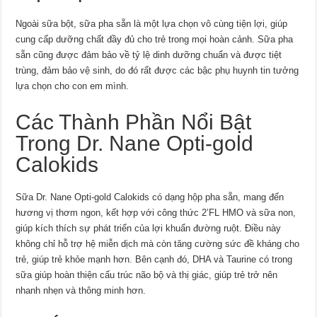
Ngoài sữa bột, sữa pha sẵn là một lựa chọn vô cùng tiện lợi, giúp
cung cấp dưỡng chất đầy đủ cho trẻ trong mọi hoàn cảnh. Sữa pha
sẵn cũng được đảm bảo về tỷ lệ dinh dưỡng chuẩn và được tiệt
trùng, đảm bảo vệ sinh, do đó rất được các bậc phụ huynh tin tưởng
lựa chọn cho con em mình.
Các Thành Phần Nổi Bật
Trong Dr. Nane Opti-gold
Calokids
Sữa Dr. Nane Opti-gold Calokids có dạng hộp pha sẵn, mang đến
hương vị thơm ngon, kết hợp với công thức 2’FL HMO và sữa non,
giúp kích thích sự phát triển của lợi khuẩn đường ruột. Điều này
không chỉ hỗ trợ hệ miễn dịch mà còn tăng cường sức đề kháng cho
trẻ, giúp trẻ khỏe mạnh hơn. Bên cạnh đó, DHA và Taurine có trong
sữa giúp hoàn thiện cấu trúc não bộ và thị giác, giúp trẻ trở nên
nhanh nhẹn và thông minh hơn.