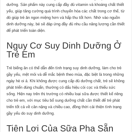
dưỡng. Sản phẩm này cung cấp đầy đủ vitamin và khoáng chất thiết
yếu, giúp tăng cường quá trình chuyển hóa các chất trong cơ thể, từ
đó giúp trẻ ăn ngon miệng hơn và hấp thu tốt hơn. Nhờ vào nguồn
dinh dưỡng này, bé sẽ đáp ứng đầy đủ nhu cầu năng lượng cần thiết
để phát triển toàn diện.
Nguy Cơ Suy Dinh Dưỡng Ở
Trẻ Em
Trẻ biếng ăn có thể dẫn đến tình trạng suy dinh dưỡng, làm cho trẻ
gầy yếu, mệt mỏi và dễ mắc bệnh theo mùa, đặc biệt là trong những
ngày hè oi ả. Khi không được cung cấp đủ dưỡng chất, trẻ sẽ không
phát triển đúng chuẩn, thường có dấu hiệu còi cọc và thiếu sức
sống. Hiện nay trên thị trường có nhiều loại sữa được thiết kế riêng
cho trẻ em, với mục tiêu bổ sung dưỡng chất cần thiết để trẻ phát
triển tốt cả về cân nặng và chiều cao, đồng thời cải thiện tình trạng
gầy yếu do suy dinh dưỡng.
Tiện Lợi Của Sữa Pha Sẵn