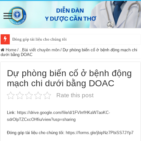
Đóng góp tài liệu cho chúng tôi
Home
/
..Bài viết chuyên môn
/
Dự phòng biến cố ở bệnh động mạch chi
dưới bằng DOAC
Dự phòng biến cố ở bệnh động
mạch chi dưới bằng DOAC
Rate this post
Link:
https://drive.google.com/file/d/1FVlrrfHKaW7aoKC-
sdrOlpTZCxcOHfiu/view?usp=sharing
Đóng góp tài liệu cho chúng tôi:
https://forms.gle/jbipNz7PbiSS7JYp7