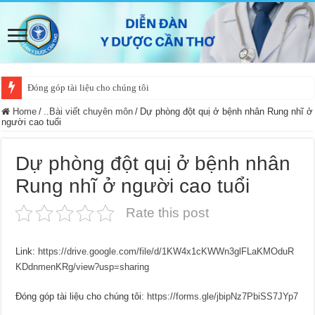
Đóng góp tài liệu cho chúng tôi
Home
/
..Bài viết chuyên môn
/
Dự phòng đột quị ở bệnh nhân Rung nhĩ ở
người cao tuổi
Dự phòng đột quị ở bệnh nhân
Rung nhĩ ở người cao tuổi
Rate this post
Link:
https://drive.google.com/file/d/1KW4x1cKWWn3glFLaKMOduR
KDdnmenKRg/view?usp=sharing
Đóng góp tài liệu cho chúng tôi:
https://forms.gle/jbipNz7PbiSS7JYp7