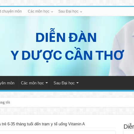
iết chuyên môn
Các môn học
Sau Đại học
uyên môn
Các môn học
Sau Đại học
úng tôi
 trẻ 6-35 tháng tuổi đến trạm y tế uống Vitamin A
Diễ