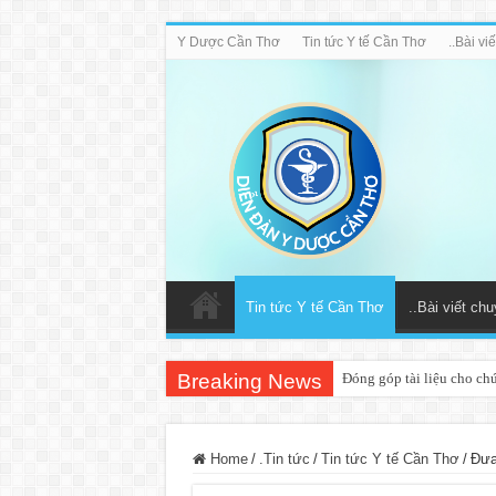
Y Dược Cần Thơ
Tin tức Y tế Cần Thơ
..Bài v
Tin tức Y tế Cần Thơ
..Bài viết ch
Breaking News
Đóng góp tài liệu cho ch
Home
/
.Tin tức
/
Tin tức Y tế Cần Thơ
/
Đưa