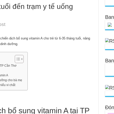
tuổi đến trạm y tế uống
Ban
ost
hiến dịch bổ sung vitamin A cho trẻ từ 6-35 tháng tuổi, nâng
 dinh dưỡng.
Ban
i TP Cần Thơ
amin A
 dưỡng cho bà mẹ
iếu vi chất
Đóng
ch bổ sung vitamin A tại TP