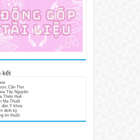
 kết
hoa
ược Cần Thơ
hoa Tây Nguyên
a Thiên Huế
n Ma Thuột
n đàn Y khoa
m định kỳ
g tin thuốc