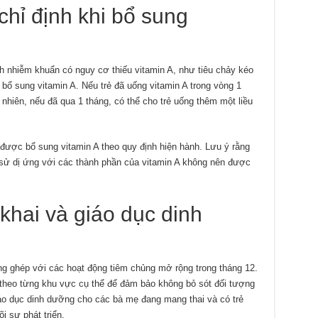
chỉ định khi bổ sung
h nhiễm khuẩn có nguy cơ thiếu vitamin A, như tiêu chảy kéo
bổ sung vitamin A. Nếu trẻ đã uống vitamin A trong vòng 1
nhiên, nếu đã qua 1 tháng, có thể cho trẻ uống thêm một liều
được bổ sung vitamin A theo quy định hiện hành. Lưu ý rằng
n sử dị ứng với các thành phần của vitamin A không nên được
khai và giáo dục dinh
ng ghép với các hoạt động tiêm chủng mở rộng trong tháng 12.
A theo từng khu vực cụ thể để đảm bảo không bỏ sót đối tượng
iáo dục dinh dưỡng cho các bà mẹ đang mang thai và có trẻ
õi sự phát triển.