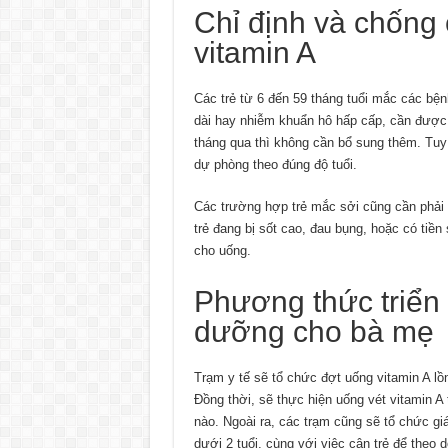
Chỉ định và chống 
vitamin A
Các trẻ từ 6 đến 59 tháng tuổi mắc các bện
dài hay nhiễm khuẩn hô hấp cấp, cần được 
tháng qua thì không cần bổ sung thêm. Tuy 
dự phòng theo đúng độ tuổi.
Các trường hợp trẻ mắc sởi cũng cần phải 
trẻ đang bị sốt cao, đau bụng, hoặc có tiề
cho uống.
Phương thức triển 
dưỡng cho bà mẹ
Trạm y tế sẽ tổ chức đợt uống vitamin A lồ
Đồng thời, sẽ thực hiện uống vét vitamin 
nào. Ngoài ra, các trạm cũng sẽ tổ chức g
dưới 2 tuổi, cùng với việc cân trẻ để theo d