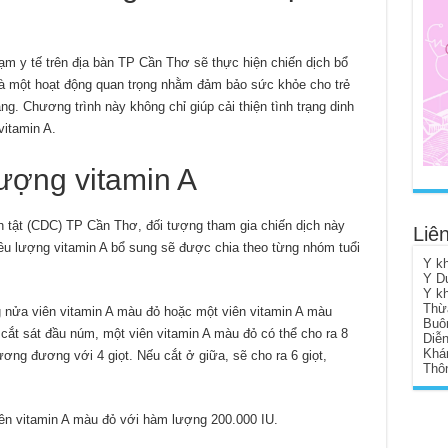
ạm y tế trên địa bàn TP Cần Thơ sẽ thực hiện chiến dịch bổ
là một hoạt động quan trọng nhằm đảm bảo sức khỏe cho trẻ
áng. Chương trình này không chỉ giúp cải thiện tình trạng dinh
itamin A.
lượng vitamin A
h tật (CDC) TP Cần Thơ, đối tượng tham gia chiến dịch này
Liên
Liều lượng vitamin A bổ sung sẽ được chia theo từng nhóm tuổi
Y k
Y D
Y k
Thừ
g nửa viên vitamin A màu đỏ hoặc một viên vitamin A màu
Buô
ắt sát đầu núm, một viên vitamin A màu đỏ có thể cho ra 8
Diễ
Khá
ương đương với 4 giọt. Nếu cắt ở giữa, sẽ cho ra 6 giọt,
Thôn
viên vitamin A màu đỏ với hàm lượng 200.000 IU.