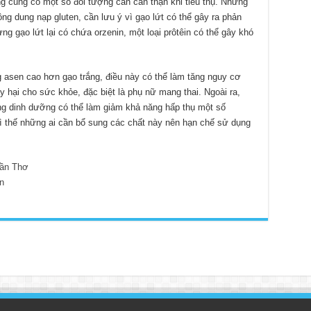
ng cũng có một số đối tượng cần cẩn thận khi tiêu thụ. Những
ng dung nạp gluten, cần lưu ý vì gạo lứt có thể gây ra phản
g gạo lứt lại có chứa orzenin, một loại prôtêin có thể gây khó
asen cao hơn gạo trắng, điều này có thể làm tăng nguy cơ
y hại cho sức khỏe, đặc biệt là phụ nữ mang thai. Ngoài ra,
áng dinh dưỡng có thể làm giảm khả năng hấp thụ một số
vì thế những ai cần bổ sung các chất này nên hạn chế sử dụng
ần Thơ
n