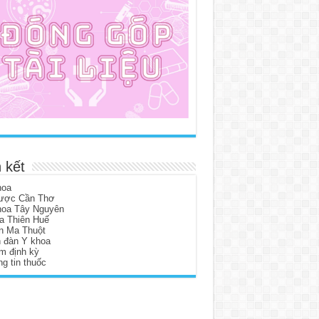
 kết
hoa
ược Cần Thơ
hoa Tây Nguyên
a Thiên Huế
n Ma Thuột
n đàn Y khoa
m định kỳ
g tin thuốc