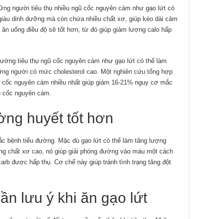
ững người tiêu thụ nhiều ngũ cốc nguyên cám như gạo lứt có
giàu dinh dưỡng mà còn chứa nhiều chất xơ, giúp kéo dài cảm
 ăn uống điều độ sẽ tốt hơn, từ đó giúp giảm lượng calo hấp
cường tiêu thụ ngũ cốc nguyên cám như gạo lứt có thể làm
ững người có mức cholesterol cao. Một nghiên cứu tổng hợp
gũ cốc nguyên cám nhiều nhất giúp giảm 16-21% nguy cơ mắc
gũ cốc nguyên cám.
ng huyết tốt hơn
c bệnh tiểu đường. Mặc dù gạo lứt có thể làm tăng lượng
g chất xơ cao, nó giúp giải phóng đường vào máu một cách
carb được hấp thụ. Cơ chế này giúp tránh tình trạng tăng đột
n lưu ý khi ăn gạo lứt