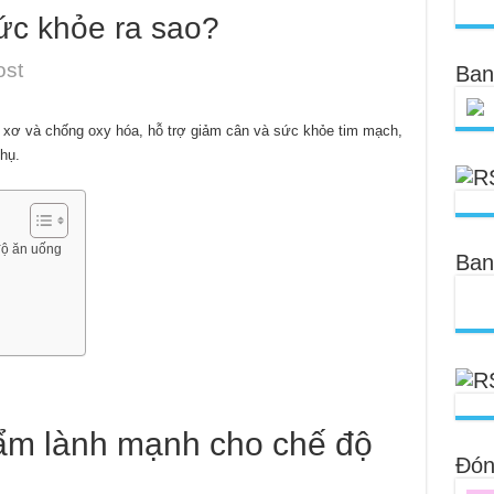
sức khỏe ra sao?
ost
Ban
 xơ và chống oxy hóa, hỗ trợ giảm cân và sức khỏe tim mạch,
hụ.
độ ăn uống
Ban
ẩm lành mạnh cho chế độ
Đóng