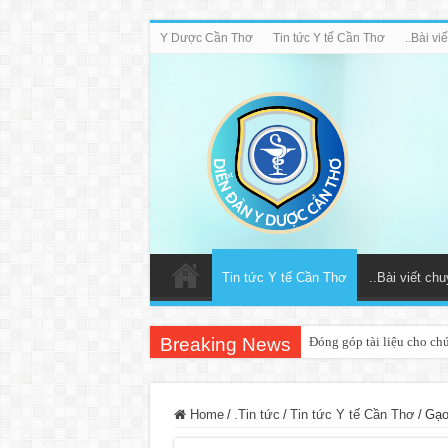
Y Dược Cần Thơ
Tin tức Y tế Cần Thơ
..Bài v
Tin tức Y tế Cần Thơ
..Bài viết ch
Breaking News
Đóng góp tài liệu cho ch
Home
/
.Tin tức
/
Tin tức Y tế Cần Thơ
/
Gạo