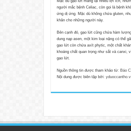
Mặc dù gạo lứt mang lại nhiều lợi ích, như
người mắc bệnh Celiac, còn gọi là bệnh khô
ứng dị ứng. Mặc dù không chứa gluten, nhưn
khăn cho những người này.
Bên cạnh đó, gạo lứt cũng chứa hàm lượng 
dung nạp asen, một kim loại nặng có thể gâ
gạo lứt còn chứa axít phytic, một chất kh
khoáng chất quan trọng như sắt và canxi, 
gạo lứt.
Nguồn thông tin được tham khảo từ:
Báo C
Nội dung được biên tập bởi:
yduoccantho.v