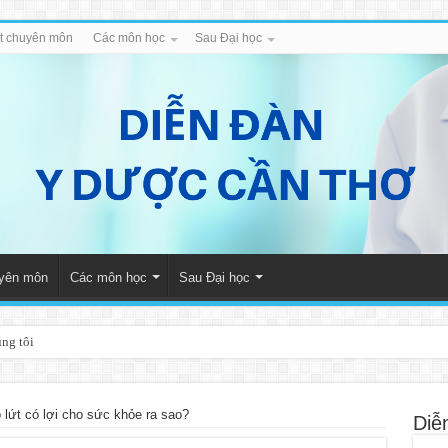
iết chuyên môn
Các môn học
Sau Đại học
uyên môn
Các môn học
Sau Đại học
úng tôi
 lứt có lợi cho sức khỏe ra sao?
Diễ