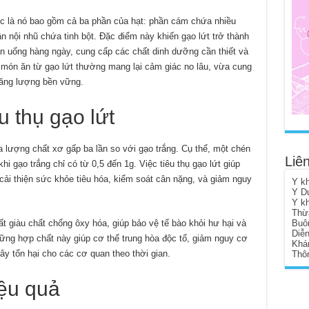
ức là nó bao gồm cả ba phần của hạt: phần cám chứa nhiều
 nội nhũ chứa tinh bột. Đặc điểm này khiến gạo lứt trở thành
ăn uống hàng ngày, cung cấp các chất dinh dưỡng cần thiết và
món ăn từ gạo lứt thường mang lại cảm giác no lâu, vừa cung
năng lượng bền vững.
êu thụ gạo lứt
lượng chất xơ gấp ba lần so với gạo trắng. Cụ thể, một chén
Liên
hi gạo trắng chỉ có từ 0,5 đến 1g. Việc tiêu thụ gạo lứt giúp
cải thiện sức khỏe tiêu hóa, kiểm soát cân nặng, và giảm nguy
Y k
Y D
Y k
Thừ
t giàu chất chống ôxy hóa, giúp bảo vệ tế bào khỏi hư hại và
Buô
Diễ
hững hợp chất này giúp cơ thể trung hòa độc tố, giảm nguy cơ
Khá
ây tổn hại cho các cơ quan theo thời gian.
Thôn
iệu quả