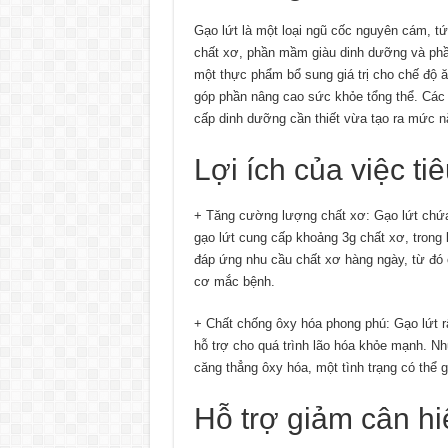
Gạo lứt là một loại ngũ cốc nguyên cám, t
chất xơ, phần mầm giàu dinh dưỡng và phần
một thực phẩm bổ sung giá trị cho chế độ 
góp phần nâng cao sức khỏe tổng thể. Các 
cấp dinh dưỡng cần thiết vừa tạo ra mức 
Lợi ích của việc ti
+ Tăng cường lượng chất xơ: Gạo lứt chứa 
gạo lứt cung cấp khoảng 3g chất xơ, trong k
đáp ứng nhu cầu chất xơ hàng ngày, từ đó 
cơ mắc bệnh.
+ Chất chống ôxy hóa phong phú: Gạo lứt rấ
hỗ trợ cho quá trình lão hóa khỏe mạnh. N
căng thẳng ôxy hóa, một tình trạng có thể g
Hỗ trợ giảm cân h