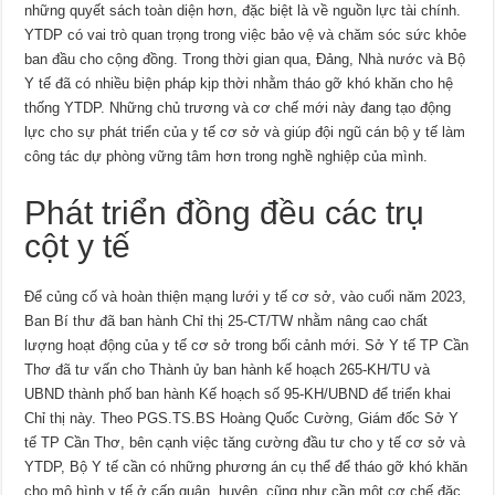
những quyết sách toàn diện hơn, đặc biệt là về nguồn lực tài chính.
YTDP có vai trò quan trọng trong việc bảo vệ và chăm sóc sức khỏe
ban đầu cho cộng đồng. Trong thời gian qua, Đảng, Nhà nước và Bộ
Y tế đã có nhiều biện pháp kịp thời nhằm tháo gỡ khó khăn cho hệ
thống YTDP. Những chủ trương và cơ chế mới này đang tạo động
lực cho sự phát triển của y tế cơ sở và giúp đội ngũ cán bộ y tế làm
công tác dự phòng vững tâm hơn trong nghề nghiệp của mình.
Phát triển đồng đều các trụ
cột y tế
Để củng cố và hoàn thiện mạng lưới y tế cơ sở, vào cuối năm 2023,
Ban Bí thư đã ban hành Chỉ thị 25-CT/TW nhằm nâng cao chất
lượng hoạt động của y tế cơ sở trong bối cảnh mới. Sở Y tế TP Cần
Thơ đã tư vấn cho Thành ủy ban hành kế hoạch 265-KH/TU và
UBND thành phố ban hành Kế hoạch số 95-KH/UBND để triển khai
Chỉ thị này. Theo PGS.TS.BS Hoàng Quốc Cường, Giám đốc Sở Y
tế TP Cần Thơ, bên cạnh việc tăng cường đầu tư cho y tế cơ sở và
YTDP, Bộ Y tế cần có những phương án cụ thể để tháo gỡ khó khăn
cho mô hình y tế ở cấp quận, huyện, cũng như cần một cơ chế đặc