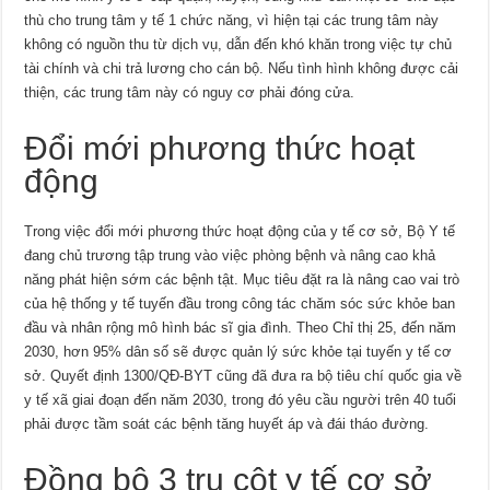
thù cho trung tâm y tế 1 chức năng, vì hiện tại các trung tâm này
không có nguồn thu từ dịch vụ, dẫn đến khó khăn trong việc tự chủ
tài chính và chi trả lương cho cán bộ. Nếu tình hình không được cải
thiện, các trung tâm này có nguy cơ phải đóng cửa.
Đổi mới phương thức hoạt
động
Trong việc đổi mới phương thức hoạt động của y tế cơ sở, Bộ Y tế
đang chủ trương tập trung vào việc phòng bệnh và nâng cao khả
năng phát hiện sớm các bệnh tật. Mục tiêu đặt ra là nâng cao vai trò
của hệ thống y tế tuyến đầu trong công tác chăm sóc sức khỏe ban
đầu và nhân rộng mô hình bác sĩ gia đình. Theo Chỉ thị 25, đến năm
2030, hơn 95% dân số sẽ được quản lý sức khỏe tại tuyến y tế cơ
sở. Quyết định 1300/QĐ-BYT cũng đã đưa ra bộ tiêu chí quốc gia về
y tế xã giai đoạn đến năm 2030, trong đó yêu cầu người trên 40 tuổi
phải được tầm soát các bệnh tăng huyết áp và đái tháo đường.
Đồng bộ 3 trụ cột y tế cơ sở