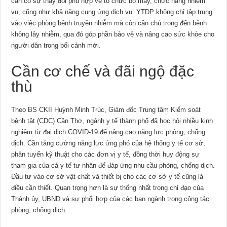
cần có sự thay đổi phù hợp về tổ chức bộ máy, chức năng nhiệm
vụ, cũng như khả năng cung ứng dịch vụ. YTDP không chỉ tập trung
vào việc phòng bệnh truyền nhiễm mà còn cần chú trọng đến bệnh
không lây nhiễm, qua đó góp phần bảo vệ và nâng cao sức khỏe cho
người dân trong bối cảnh mới.
Cần cơ chế và đãi ngộ đặc
thù
Theo BS CKII Huỳnh Minh Trúc, Giám đốc Trung tâm Kiểm soát
bệnh tật (CDC) Cần Thơ, ngành y tế thành phố đã học hỏi nhiều kinh
nghiệm từ đại dịch COVID-19 để nâng cao năng lực phòng, chống
dịch. Cần tăng cường năng lực ứng phó của hệ thống y tế cơ sở,
phân tuyến kỹ thuật cho các đơn vị y tế, đồng thời huy động sự
tham gia của cả y tế tư nhân để đáp ứng nhu cầu phòng, chống dịch.
Đầu tư vào cơ sở vật chất và thiết bị cho các cơ sở y tế cũng là
điều cần thiết. Quan trọng hơn là sự thống nhất trong chỉ đạo của
Thành ủy, UBND và sự phối hợp của các ban ngành trong công tác
phòng, chống dịch.