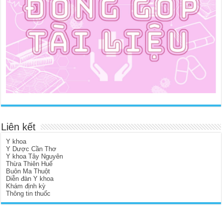
Liên kết
Y khoa
Y Dược Cần Thơ
Y khoa Tây Nguyên
Thừa Thiên Huế
Buôn Ma Thuột
Diễn đàn Y khoa
Khám định kỳ
Thông tin thuốc