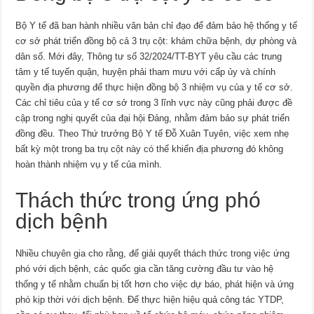
Bộ Y tế đã ban hành nhiều văn bản chỉ đạo để đảm bảo hệ thống y tế
cơ sở phát triển đồng bộ cả 3 trụ cột: khám chữa bệnh, dự phòng và
dân số. Mới đây, Thông tư số 32/2024/TT-BYT yêu cầu các trung
tâm y tế tuyến quận, huyện phải tham mưu với cấp ủy và chính
quyền địa phương để thực hiện đồng bộ 3 nhiệm vụ của y tế cơ sở.
Các chỉ tiêu của y tế cơ sở trong 3 lĩnh vực này cũng phải được đề
cập trong nghị quyết của đại hội Đảng, nhằm đảm bảo sự phát triển
đồng đều. Theo Thứ trưởng Bộ Y tế Đỗ Xuân Tuyên, việc xem nhẹ
bất kỳ một trong ba trụ cột này có thể khiến địa phương đó không
hoàn thành nhiệm vụ y tế của mình.
Thách thức trong ứng phó
dịch bệnh
Nhiều chuyên gia cho rằng, để giải quyết thách thức trong việc ứng
phó với dịch bệnh, các quốc gia cần tăng cường đầu tư vào hệ
thống y tế nhằm chuẩn bị tốt hơn cho việc dự báo, phát hiện và ứng
phó kịp thời với dịch bệnh. Để thực hiện hiệu quả công tác YTDP,