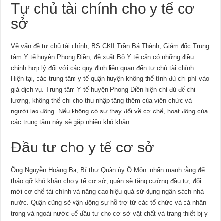
Tự chủ tài chính cho y tế cơ
sở
Về vấn đề tự chủ tài chính, BS CKII Trần Bá Thành, Giám đốc Trung
tâm Y tế huyện Phong Điền, đề xuất Bộ Y tế cần có những điều
chỉnh hợp lý đối với các quy định liên quan đến tự chủ tài chính.
Hiện tại, các trung tâm y tế quận huyện không thể tính đủ chi phí vào
giá dịch vụ. Trung tâm Y tế huyện Phong Điền hiện chỉ đủ để chi
lương, không thể chi cho thu nhập tăng thêm của viên chức và
người lao động. Nếu không có sự thay đổi về cơ chế, hoạt động của
các trung tâm này sẽ gặp nhiều khó khăn.
Đầu tư cho y tế cơ sở
Ông Nguyễn Hoàng Ba, Bí thư Quận ủy Ô Môn, nhấn mạnh rằng để
tháo gỡ khó khăn cho y tế cơ sở, quận sẽ tăng cường đầu tư, đổi
mới cơ chế tài chính và nâng cao hiệu quả sử dụng ngân sách nhà
nước. Quận cũng sẽ vận động sự hỗ trợ từ các tổ chức và cá nhân
trong và ngoài nước để đầu tư cho cơ sở vật chất và trang thiết bị y