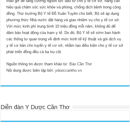
tháo gỡ để tăng cường nguồn lực đầu tư cho y tế cơ sở, nâng cao
hiệu quả chăm sóc sức khỏe và phòng, chống dịch bệnh trong cộng
đồng. Thứ trưởng Bộ Y tế Đỗ Xuân Tuyên cho biết, Bộ sẽ áp dụng
phương thức Nhà nước đặt hàng và giao nhiệm vụ cho y tế cơ sở.
Với mức kinh phí trung bình 10 triệu đồng mỗi năm, không đủ để
đảm bảo hoạt động của trạm y tế. Do đó, Bộ Y tế sẽ sớm ban hành
các thông tư quan trọng về định mức kinh tế kỹ thuật và gói dịch vụ
y tế cơ bản cho tuyến y tế cơ sở, nhằm tạo điều kiện cho y tế cơ sở
phát triển đồng đều cả ba trụ cột.
Nguồn thông tin được tham khảo từ:
Báo Cần Thơ
Nội dung được biên tập bởi:
yduoccantho.vn
Diễn đàn Y Dược Cần Thơ