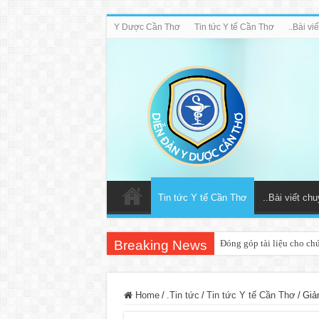
Y Dược Cần Thơ
Tin tức Y tế Cần Thơ
..Bài v
Tin tức Y tế Cần Thơ
..Bài viết ch
Breaking News
Đóng góp tài liệu cho ch
Home
/
.Tin tức
/
Tin tức Y tế Cần Thơ
/
Giả