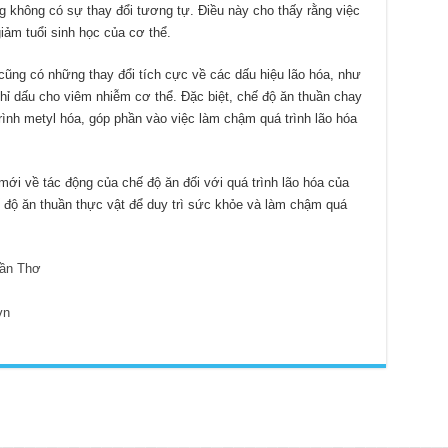
g không có sự thay đổi tương tự. Điều này cho thấy rằng việc
iảm tuổi sinh học của cơ thể.
cũng có những thay đổi tích cực về các dấu hiệu lão hóa, như
hỉ dấu cho viêm nhiễm cơ thể. Đặc biệt, chế độ ăn thuần chay
trình metyl hóa, góp phần vào việc làm chậm quá trình lão hóa
ới về tác động của chế độ ăn đối với quá trình lão hóa của
ế độ ăn thuần thực vật để duy trì sức khỏe và làm chậm quá
ần Thơ
vn