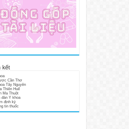
 kết
hoa
ược Cần Thơ
hoa Tây Nguyên
a Thiên Huế
n Ma Thuột
n đàn Y khoa
m định kỳ
g tin thuốc