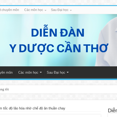
iết chuyên môn
Các môn học
Sau Đại học
uyên môn
Các môn học
Sau Đại học
úng tôi
m tốc độ lão hóa nhờ chế độ ăn thuần chay
Diễ