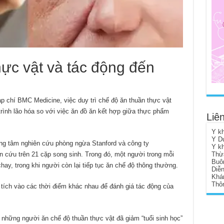
ực vật và tác động đến
 chí BMC Medicine, việc duy trì chế độ ăn thuần thực vật
trình lão hóa so với việc ăn đồ ăn kết hợp giữa thực phẩm
Liên
Y k
Y D
rung tâm nghiên cứu phòng ngừa Stanford và công ty
Y k
n cứu trên 21 cặp song sinh. Trong đó, một người trong mỗi
Thừ
Buô
hay, trong khi người còn lại tiếp tục ăn chế độ thông thường.
Diễ
Khá
Thôn
ích vào các thời điểm khác nhau để đánh giá tác động của
 những người ăn chế độ thuần thực vật đã giảm “tuổi sinh học”