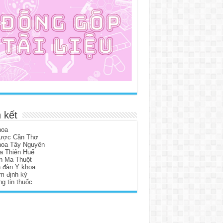
 kết
hoa
ược Cần Thơ
hoa Tây Nguyên
a Thiên Huế
n Ma Thuột
n đàn Y khoa
m định kỳ
g tin thuốc