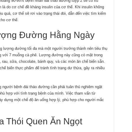
hoảng 90-95% bệnh nhân đái tháo đường tuýp 2 sẽ có xu
là do cơ chế đề kháng insulin của cơ thể. Khi insulin không
 quả, cơ thể sẽ rơi vào trạng thái đói, dẫn đến việc tìm kiếm
cho cơ thể.
ượng Đường Hằng Ngày
g lượng đường tối đa mà một người trưởng thành nên tiêu thụ
g với 7 muỗng cà phê. Lượng đường này cũng có mặt trong
, rau, sữa, chocolate, bánh quy, và các món ăn chế biến sẵn.
chế biến thực phẩm để tránh tình trạng dư thừa, gây ra nhiều
 người bệnh đái tháo đường cần phải tuân thủ nghiêm ngặt
 phù hợp với tình trạng bệnh của mình. Việc tham vấn từ
 xây dựng một chế độ ăn uống hợp lý, phù hợp cho người mắc
a Thói Quen Ăn Ngọt