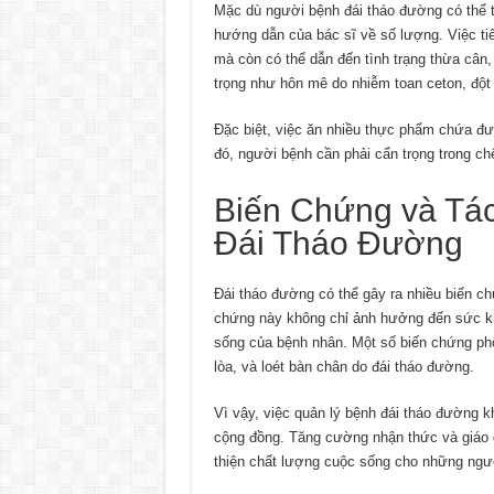
Mặc dù người bệnh đái tháo đường có thể t
hướng dẫn của bác sĩ về số lượng. Việc ti
mà còn có thể dẫn đến tình trạng thừa cân
trọng như hôn mê do nhiễm toan ceton, đột
Đặc biệt, việc ăn nhiều thực phẩm chứa đ
đó, người bệnh cần phải cẩn trọng trong c
Biến Chứng và Tá
Đái Tháo Đường
Đái tháo đường có thể gây ra nhiều biến c
chứng này không chỉ ảnh hưởng đến sức kh
sống của bệnh nhân. Một số biến chứng ph
lòa, và loét bàn chân do đái tháo đường.
Vì vậy, việc quản lý bệnh đái tháo đường k
cộng đồng. Tăng cường nhận thức và giáo d
thiện chất lượng cuộc sống cho những ngư