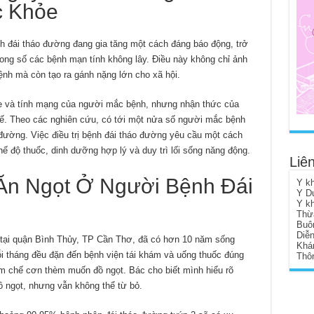
c Khỏe
nh đái tháo đường đang gia tăng một cách đáng báo động, trở
ong số các bệnh mạn tính không lây. Điều này không chỉ ảnh
nh mà còn tạo ra gánh nặng lớn cho xã hội.
e và tính mạng của người mắc bệnh, nhưng nhận thức của
ế. Theo các nghiên cứu, có tới một nửa số người mắc bệnh
 đường. Việc điều trị bệnh đái tháo đường yêu cầu một cách
hế độ thuốc, dinh dưỡng hợp lý và duy trì lối sống năng động.
Liên
 Ăn Ngọt Ở Người Bệnh Đái
Y k
Y D
Y k
Thừ
Buô
Diễ
tại quận Bình Thủy, TP Cần Thơ, đã có hơn 10 năm sống
Khá
 tháng đều đặn đến bệnh viện tái khám và uống thuốc đúng
Thôn
ềm chế cơn thèm muốn đồ ngọt. Bác cho biết mình hiểu rõ
đồ ngọt, nhưng vẫn không thể từ bỏ.