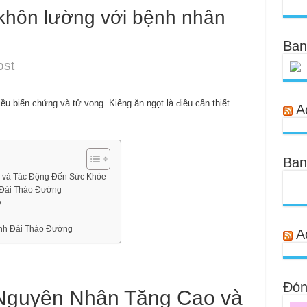
 khôn lường với bệnh nhân
Ban
ost
ều biến chứng và tử vong. Kiêng ăn ngọt là điều cần thiết
A
Ban
 và Tác Động Đến Sức Khỏe
 Đái Tháo Đường
y
nh Đái Tháo Đường
A
Đóng
Nguyên Nhân Tăng Cao và