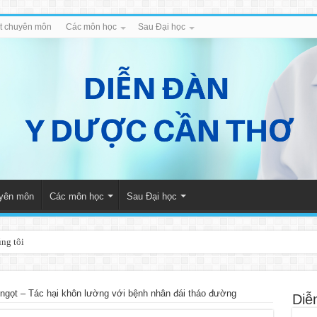
iết chuyên môn
Các môn học
Sau Đại học
uyên môn
Các môn học
Sau Đại học
úng tôi
ngọt – Tác hại khôn lường với bệnh nhân đái tháo đường
Diễ