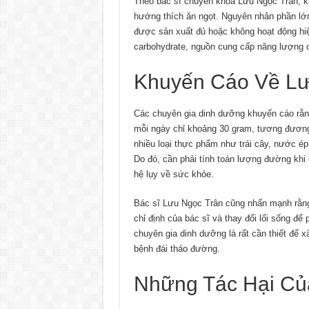
Theo bác sĩ chuyên khoa Lưu Ngọc Trân, k
hướng thích ăn ngọt. Nguyên nhân phần lớn 
được sản xuất đủ hoặc không hoạt động hiệu
carbohydrate, nguồn cung cấp năng lượng 
Khuyến Cáo Về L
Các chuyên gia dinh dưỡng khuyến cáo rằn
mỗi ngày chỉ khoảng 30 gram, tương đươn
nhiều loại thực phẩm như trái cây, nước ép
Do đó, cần phải tính toán lượng đường khi 
hệ lụy về sức khỏe.
Bác sĩ Lưu Ngọc Trân cũng nhấn mạnh rằng
chỉ định của bác sĩ và thay đổi lối sống để
chuyên gia dinh dưỡng là rất cần thiết để
bệnh đái tháo đường.
Những Tác Hại Củ