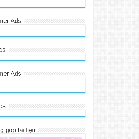
ner Ads
ds
ner Ads
ds
 góp tài liệu