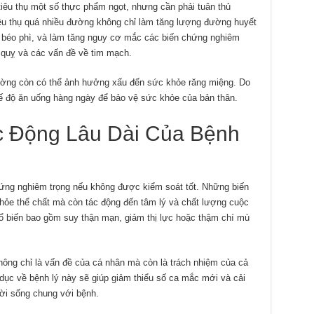
iêu thụ một số thực phẩm ngọt, nhưng cần phải tuân thủ
êu thụ quá nhiều đường không chỉ làm tăng lượng đường huyết
, béo phì, và làm tăng nguy cơ mắc các biến chứng nghiêm
 quỵ và các vấn đề về tim mạch.
ường còn có thể ảnh hưởng xấu đến sức khỏe răng miệng. Do
hế độ ăn uống hàng ngày để bảo vệ sức khỏe của bản thân.
c Động Lâu Dài Của Bệnh
hứng nghiêm trọng nếu không được kiểm soát tốt. Những biến
ỏe thể chất mà còn tác động đến tâm lý và chất lượng cuộc
ổ biến bao gồm suy thận mạn, giảm thị lực hoặc thậm chí mù
hông chỉ là vấn đề của cá nhân mà còn là trách nhiệm của cả
ục về bệnh lý này sẽ giúp giảm thiểu số ca mắc mới và cải
ời sống chung với bệnh.