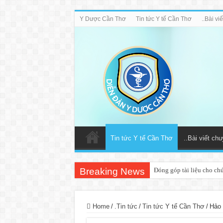
Y Dược Cần Thơ
Tin tức Y tế Cần Thơ
..Bài v
Tin tức Y tế Cần Thơ
..Bài viết ch
Breaking News
Đóng góp tài liệu cho ch
Home
/
.Tin tức
/
Tin tức Y tế Cần Thơ
/
Hảo 