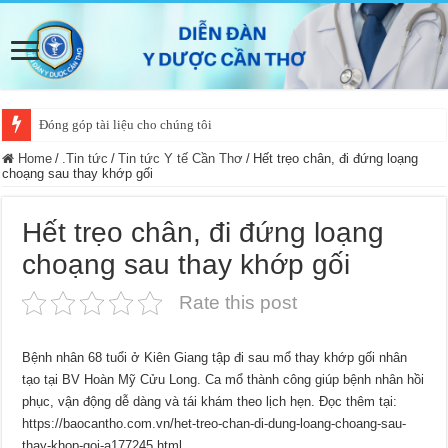
Đóng góp tài liệu cho chúng tôi
Home
/
.Tin tức
/
Tin tức Y tế Cần Thơ
/
Hết trẹo chân, đi đứng loạng
choạng sau thay khớp gối
Hết trẹo chân, đi đứng loạng
choạng sau thay khớp gối
Rate this post
Bệnh nhân 68 tuổi ở Kiên Giang tập đi sau mổ thay khớp gối nhân
tạo tại BV Hoàn Mỹ Cửu Long. Ca mổ thành công giúp bệnh nhân hồi
phục, vận động dễ dàng và tái khám theo lịch hẹn. Đọc thêm tại:
https://baocantho.com.vn/het-treo-chan-di-dung-loang-choang-sau-
thay-khop-goi-a177245.html.