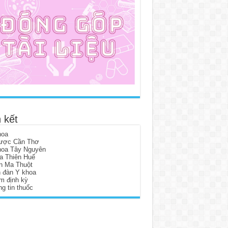
 kết
hoa
ược Cần Thơ
hoa Tây Nguyên
a Thiên Huế
n Ma Thuột
n đàn Y khoa
m định kỳ
g tin thuốc