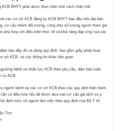
ng KCB BHYT phải được thực hiện một cách chặt chẽ:
định các cơ sở KCB đăng ký KCB BHYT ban đầu trên địa bàn
ợng, cơ cấu nhóm đối tượng, cũng như số lượng người tham gia
 phù hợp với điều kiện thực tế và khả năng đáp ứng của các
đảm bảo đầy đủ và đúng quy định, bao gồm giấy phép hoạt
ơ sở KCB, và các thông tin khác liên quan.
 giường bệnh và nhân lực KCB theo yêu cầu, đảm bảo tuân
ch vụ KCB.
ụ người bệnh tại các cơ sở KCB theo các quy định hiện hành.
cần có điều hòa nếu đã được đưa vào cơ cấu giá dịch vụ y
thủ định mức số người làm việc theo quy định của Bộ Y tế.
ần Thơ
n