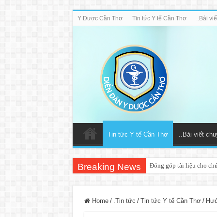
Y Dược Cần Thơ
Tin tức Y tế Cần Thơ
..Bài v
Tin tức Y tế Cần Thơ
..Bài viết ch
Breaking News
Đóng góp tài liệu cho ch
Home
/
.Tin tức
/
Tin tức Y tế Cần Thơ
/
Hướ