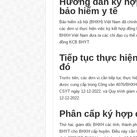
Hướng dẫn ký hợ
bảo hiểm y tế
Bảo hiểm xã hội (BHXH) Việt Nam đã chí
các đơn vị thực hiện việc ký kết hợp đồng
BHXH Việt Nam đưa ra các chỉ đạo cụ thể c
đồng KCB BHYT.
Tiếp tục thực hi
đó
Trước tiên, các đơn vị cần tiếp tục thực 
được cung cấp trong Công văn 4076/BHXH
CSYT ngày 12-12-2022, và Quy trình giám
12-12-2022.
Phân cấp ký hợp
Thứ hai, giám đốc BHXH các tỉnh, thành p
BHYT cho BHXH cấp huyện. Điều này cần tuâ