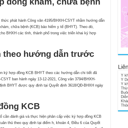
p đồng khám, chữa bệnh
nh thức phát hành Công văn 4195/BHXH-CSYT nhằm hướng dẫn
 khám, chữa bệnh (KCB) bảo hiểm y tế (BHYT). Theo đó,
ho BHXH các tỉnh, thành phố trong việc triển khai ký hợp
ện theo hướng dẫn trước
Liên
hiện ký hợp đồng KCB BHYT theo các hướng dẫn chi tiết đã
Y k
-CSYT ban hành ngày 13-12-2021, Công văn 3794/BHXH-
Y D
Y k
 định BHYT được quy định tại Quyết định 3618/QĐ-BHXH ngày
Thừ
Buô
Diễ
Khá
 đồng KCB
Thôn
hố cần đánh giá và thực hiện phân cấp việc ký hợp đồng KCB
n thủ theo quy định tại điểm h, khoản 4, Điều 6 của Quyết