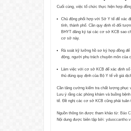
Cuối cùng, việc tổ chức thực hiện hợp đồ
Chủ động phối hợp với Sở Y tế để xác 
tỉnh, thành phố. Cần quy định rõ đối tư
BHYT đăng ký tại các cơ sở KCB sao cho
cơ sở này.
Rà soát kỹ lưỡng hồ sơ ký hợp đồng để 
động, người phụ trách chuyên môn của c
Làm việc với cơ sở KCB để xác định số
thủ đúng quy định của Bộ Y tế về giá dị
Cần tăng cường kiểm tra chất lượng phục v
Lưu ý rằng các phòng khám và buồng bệnh 
tế. Đề nghị các cơ sở KCB cũng phải tuân 
Nguồn thông tin được tham khảo từ:
Báo C
Nội dung được biên tập bởi:
yduoccantho.v