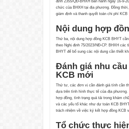
định 2355/QĐ-BHXH ban hành ngày 16-9-202
chức của BHXH tại địa phương. Đồng thời,
giám định và thanh quyết toán chi phí KC
Nội dung hợp đồ
Thứ ba, nội dung hợp đồng KCB BHYT cần 
theo Nghị định 75/2023/NĐ-CP. BHXH các t
BHYT để bổ sung các nội dung cần thiết khá
Đánh giá nhu cầu
KCB mới
Thứ tư, các đơn vị cần đánh giá tính cần
dựa trên tình hình thực tế của địa phương
hợp đồng, tình trạng quá tải trong khám c
và các yếu tố khác như dự toán KCB BHYT 
trách nhiệm về việc ký kết hợp đồng KCB 
Tổ chức thực hi