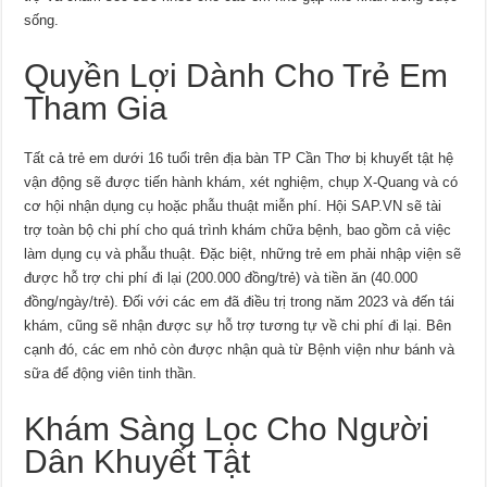
sống.
Quyền Lợi Dành Cho Trẻ Em
Tham Gia
Tất cả trẻ em dưới 16 tuổi trên địa bàn TP Cần Thơ bị khuyết tật hệ
vận động sẽ được tiến hành khám, xét nghiệm, chụp X-Quang và có
cơ hội nhận dụng cụ hoặc phẫu thuật miễn phí. Hội SAP.VN sẽ tài
trợ toàn bộ chi phí cho quá trình khám chữa bệnh, bao gồm cả việc
làm dụng cụ và phẫu thuật. Đặc biệt, những trẻ em phải nhập viện sẽ
được hỗ trợ chi phí đi lại (200.000 đồng/trẻ) và tiền ăn (40.000
đồng/ngày/trẻ). Đối với các em đã điều trị trong năm 2023 và đến tái
khám, cũng sẽ nhận được sự hỗ trợ tương tự về chi phí đi lại. Bên
cạnh đó, các em nhỏ còn được nhận quà từ Bệnh viện như bánh và
sữa để động viên tinh thần.
Khám Sàng Lọc Cho Người
Dân Khuyết Tật