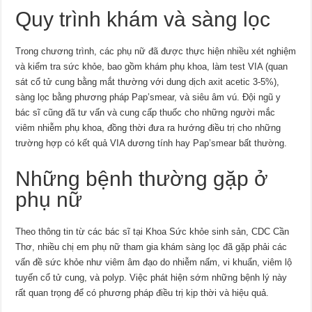
Quy trình khám và sàng lọc
Trong chương trình, các phụ nữ đã được thực hiện nhiều xét nghiệm
và kiểm tra sức khỏe, bao gồm khám phụ khoa, làm test VIA (quan
sát cổ tử cung bằng mắt thường với dung dịch axit acetic 3-5%),
sàng lọc bằng phương pháp Pap’smear, và siêu âm vú. Đội ngũ y
bác sĩ cũng đã tư vấn và cung cấp thuốc cho những người mắc
viêm nhiễm phụ khoa, đồng thời đưa ra hướng điều trị cho những
trường hợp có kết quả VIA dương tính hay Pap’smear bất thường.
Những bệnh thường gặp ở
phụ nữ
Theo thông tin từ các bác sĩ tại Khoa Sức khỏe sinh sản, CDC Cần
Thơ, nhiều chị em phụ nữ tham gia khám sàng lọc đã gặp phải các
vấn đề sức khỏe như viêm âm đạo do nhiễm nấm, vi khuẩn, viêm lộ
tuyến cổ tử cung, và polyp. Việc phát hiện sớm những bệnh lý này
rất quan trọng để có phương pháp điều trị kịp thời và hiệu quả.