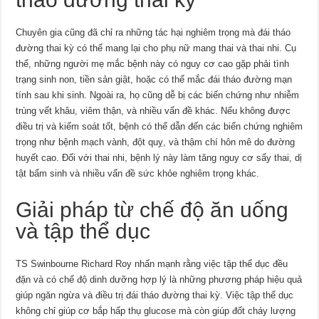
Chuyên gia cũng đã chỉ ra những tác hại nghiêm trọng mà đái tháo
đường thai kỳ có thể mang lại cho phụ nữ mang thai và thai nhi. Cụ
thể, những người mẹ mắc bệnh này có nguy cơ cao gặp phải tình
trạng sinh non, tiền sản giật, hoặc có thể mắc đái tháo đường mạn
tính sau khi sinh. Ngoài ra, họ cũng dễ bị các biến chứng như nhiễm
trùng vết khâu, viêm thận, và nhiều vấn đề khác. Nếu không được
điều trị và kiểm soát tốt, bệnh có thể dẫn đến các biến chứng nghiêm
trọng như bệnh mạch vành, đột quỵ, và thậm chí hôn mê do đường
huyết cao. Đối với thai nhi, bệnh lý này làm tăng nguy cơ sẩy thai, dị
tật bẩm sinh và nhiều vấn đề sức khỏe nghiêm trọng khác.
Giải pháp từ chế độ ăn uống
và tập thể dục
TS Swinbourne Richard Roy nhấn mạnh rằng việc tập thể dục đều
đặn và có chế độ dinh dưỡng hợp lý là những phương pháp hiệu quả
giúp ngăn ngừa và điều trị đái tháo đường thai kỳ. Việc tập thể dục
không chỉ giúp cơ bắp hấp thụ glucose mà còn giúp đốt cháy lượng