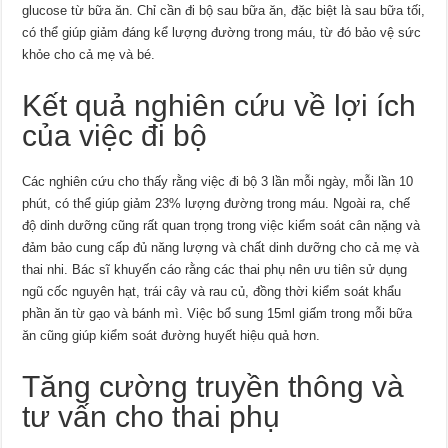
glucose từ bữa ăn. Chỉ cần đi bộ sau bữa ăn, đặc biệt là sau bữa tối,
có thể giúp giảm đáng kể lượng đường trong máu, từ đó bảo vệ sức
khỏe cho cả mẹ và bé.
Kết quả nghiên cứu về lợi ích
của việc đi bộ
Các nghiên cứu cho thấy rằng việc đi bộ 3 lần mỗi ngày, mỗi lần 10
phút, có thể giúp giảm 23% lượng đường trong máu. Ngoài ra, chế
độ dinh dưỡng cũng rất quan trọng trong việc kiểm soát cân nặng và
đảm bảo cung cấp đủ năng lượng và chất dinh dưỡng cho cả mẹ và
thai nhi. Bác sĩ khuyến cáo rằng các thai phụ nên ưu tiên sử dụng
ngũ cốc nguyên hạt, trái cây và rau củ, đồng thời kiểm soát khẩu
phần ăn từ gạo và bánh mì. Việc bổ sung 15ml giấm trong mỗi bữa
ăn cũng giúp kiểm soát đường huyết hiệu quả hơn.
Tăng cường truyền thông và
tư vấn cho thai phụ