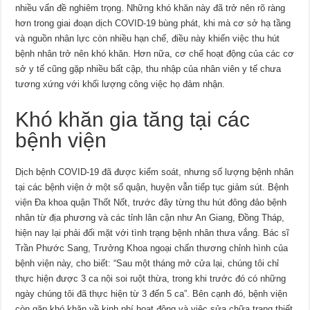
nhiều vấn đề nghiêm trọng. Những khó khăn này đã trở nên rõ ràng
hơn trong giai đoạn dịch COVID-19 bùng phát, khi mà cơ sở hạ tầng
và nguồn nhân lực còn nhiều hạn chế, điều này khiến việc thu hút
bệnh nhân trở nên khó khăn. Hơn nữa, cơ chế hoạt động của các cơ
sở y tế cũng gặp nhiều bất cập, thu nhập của nhân viên y tế chưa
tương xứng với khối lượng công việc họ đảm nhận.
Khó khăn gia tăng tại các
bệnh viện
Dịch bệnh COVID-19 đã được kiểm soát, nhưng số lượng bệnh nhân
tại các bệnh viện ở một số quận, huyện vẫn tiếp tục giảm sút. Bệnh
viện Đa khoa quận Thốt Nốt, trước đây từng thu hút đông đảo bệnh
nhân từ địa phương và các tỉnh lân cận như An Giang, Đồng Tháp,
hiện nay lại phải đối mặt với tình trạng bệnh nhân thưa vắng. Bác sĩ
Trần Phước Sang, Trưởng Khoa ngoại chấn thương chỉnh hình của
bệnh viện này, cho biết: “Sau một tháng mở cửa lại, chúng tôi chỉ
thực hiện được 3 ca nội soi ruột thừa, trong khi trước đó có những
ngày chúng tôi đã thực hiện từ 3 đến 5 ca”. Bên cạnh đó, bệnh viện
còn gặp khó khăn về kinh phí hoạt động và việc sửa chữa trang thiết