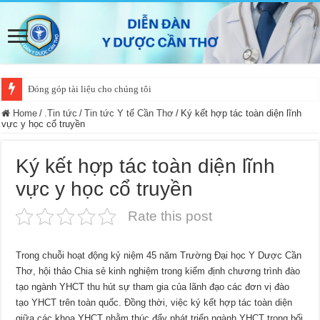
Đóng góp tài liệu cho chúng tôi
Home
/
.Tin tức
/
Tin tức Y tế Cần Thơ
/
Ký kết hợp tác toàn diện lĩnh
vực y học cổ truyền
Ký kết hợp tác toàn diện lĩnh
vực y học cổ truyền
Rate this post
Trong chuỗi hoạt động kỷ niệm 45 năm Trường Đại học Y Dược Cần
Thơ, hội thảo Chia sẻ kinh nghiệm trong kiểm định chương trình đào
tạo ngành YHCT thu hút sự tham gia của lãnh đạo các đơn vị đào
tạo YHCT trên toàn quốc. Đồng thời, việc ký kết hợp tác toàn diện
giữa các khoa YHCT nhằm thúc đẩy phát triển ngành YHCT trong bối