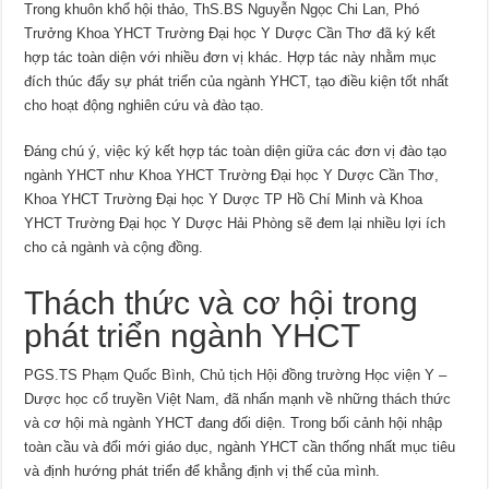
Trong khuôn khổ hội thảo, ThS.BS Nguyễn Ngọc Chi Lan, Phó
Trưởng Khoa YHCT Trường Đại học Y Dược Cần Thơ đã ký kết
hợp tác toàn diện với nhiều đơn vị khác. Hợp tác này nhằm mục
đích thúc đẩy sự phát triển của ngành YHCT, tạo điều kiện tốt nhất
cho hoạt động nghiên cứu và đào tạo.
Đáng chú ý, việc ký kết hợp tác toàn diện giữa các đơn vị đào tạo
ngành YHCT như Khoa YHCT Trường Đại học Y Dược Cần Thơ,
Khoa YHCT Trường Đại học Y Dược TP Hồ Chí Minh và Khoa
YHCT Trường Đại học Y Dược Hải Phòng sẽ đem lại nhiều lợi ích
cho cả ngành và cộng đồng.
Thách thức và cơ hội trong
phát triển ngành YHCT
PGS.TS Phạm Quốc Bình, Chủ tịch Hội đồng trường Học viện Y –
Dược học cổ truyền Việt Nam, đã nhấn mạnh về những thách thức
và cơ hội mà ngành YHCT đang đối diện. Trong bối cảnh hội nhập
toàn cầu và đổi mới giáo dục, ngành YHCT cần thống nhất mục tiêu
và định hướng phát triển để khẳng định vị thế của mình.