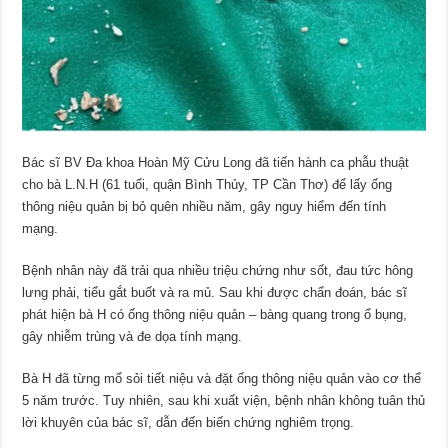
Bác sĩ BV Đa khoa Hoàn Mỹ Cửu Long đã tiến hành ca phẫu thuật
cho bà L.N.H (61 tuổi, quận Bình Thủy, TP Cần Thơ) để lấy ống
thông niệu quản bị bỏ quên nhiều năm, gây nguy hiểm đến tính
mạng.
Bệnh nhân này đã trải qua nhiều triệu chứng như sốt, đau tức hông
lưng phải, tiểu gắt buốt và ra mủ. Sau khi được chẩn đoán, bác sĩ
phát hiện bà H có ống thông niệu quản – bàng quang trong ổ bụng,
gây nhiễm trùng và đe dọa tính mạng.
Bà H đã từng mổ sỏi tiết niệu và đặt ống thông niệu quản vào cơ thể
5 năm trước. Tuy nhiên, sau khi xuất viện, bệnh nhân không tuân thủ
lời khuyên của bác sĩ, dẫn đến biến chứng nghiêm trọng.