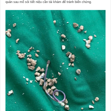
quản sau mổ sỏi tiết niệu cần tái khám để tránh biến chứng.