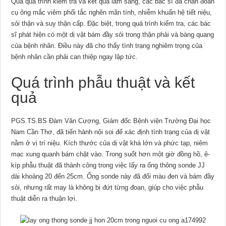
Qua quá trình kiểm tra và kết quả lâm sàng, các bác sĩ đã chẩn đoán
cụ ông mắc viêm phổi tắc nghẽn mãn tính, nhiễm khuẩn hệ tiết niệu,
sỏi thận và suy thận cấp. Đặc biệt, trong quá trình kiểm tra, các bác
sĩ phát hiện có một dị vật bám đầy sỏi trong thận phải và bàng quang
của bệnh nhân. Điều này đã cho thấy tình trạng nghiêm trọng của
bệnh nhân cần phải can thiệp ngay lập tức.
Quá trình phẫu thuật và kết
quả
PGS.TS.BS Đàm Văn Cương, Giám đốc Bệnh viện Trường Đại học
Nam Cần Thơ, đã tiến hành nội soi để xác định tình trạng của dị vật
nằm ở vị trí niệu. Kích thước của dị vật khá lớn và phức tạp, niêm
mạc xung quanh bám chặt vào. Trong suốt hơn một giờ đồng hồ, ê-
kíp phẫu thuật đã thành công trong việc lấy ra ống thông sonde JJ
dài khoảng 20 đến 25cm. Ống sonde này đã đổi màu đen và bám đầy
sỏi, nhưng rất may là không bị đứt từng đoạn, giúp cho việc phẫu
thuật diễn ra thuận lợi.