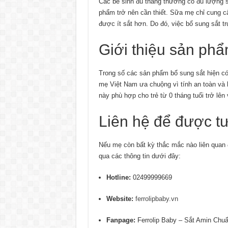
Các bé sinh đủ tháng thường có đủ lượng sắ
phẩm trở nên cần thiết. Sữa mẹ chỉ cung cấ
được ít sắt hơn. Do đó, việc bổ sung sắt trự
Giới thiệu sản phẩ
Trong số các sản phẩm bổ sung sắt hiện có 
mẹ Việt Nam ưa chuộng vì tính an toàn và 
này phù hợp cho trẻ từ 0 tháng tuổi trở lên
Liên hệ để được t
Nếu mẹ còn bất kỳ thắc mắc nào liên quan đ
qua các thông tin dưới đây:
Hotline:
02499999669
Website:
ferrolipbaby.vn
Fanpage:
Ferrolip Baby – Sắt Amin Chu