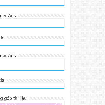
ner Ads
ds
ner Ads
ds
 góp tài liệu