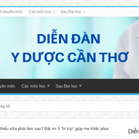
iết chuyên môn
Các môn học
Sau Đại học
uyên môn
Các môn học
Sau Đại học
úng tôi
thiếu sữa phải làm sao? Bật mí 5 “bí kíp” giúp mẹ khắc phục
Diễ