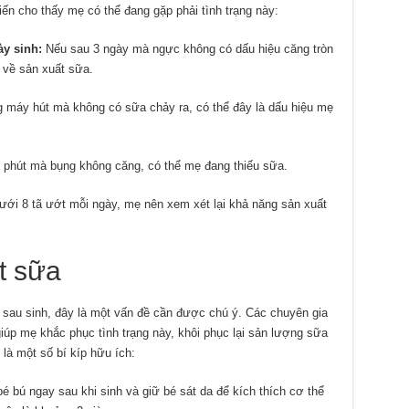
iến cho thấy mẹ có thể đang gặp phải tình trạng này:
ày sinh:
Nếu sau 3 ngày mà ngực không có dấu hiệu căng tròn
 về sản xuất sữa.
máy hút mà không có sữa chảy ra, có thể đây là dấu hiệu mẹ
 phút mà bụng không căng, có thể mẹ đang thiếu sữa.
ưới 8 tã ướt mỗi ngày, mẹ nên xem xét lại khả năng sản xuất
t sữa
 sau sinh, đây là một vấn đề cần được chú ý. Các chuyên gia
úp mẹ khắc phục tình trạng này, khôi phục lại sản lượng sữa
 là một số bí kíp hữu ích:
 bú ngay sau khi sinh và giữ bé sát da để kích thích cơ thể