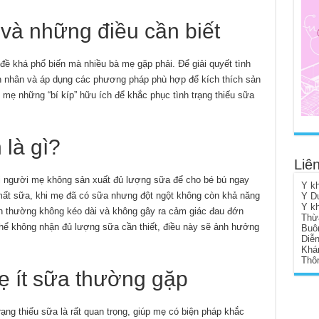
 và những điều cần biết
đề khá phổ biến mà nhiều bà mẹ gặp phải. Để giải quyết tình
ên nhân và áp dụng các phương pháp phù hợp để kích thích sản
 mẹ những “bí kíp” hữu ích để khắc phục tình trạng thiếu sữa
 là gì?
Liên
hi người mẹ không sản xuất đủ lượng sữa để cho bé bú ngay
Y k
g mất sữa, khi mẹ đã có sữa nhưng đột ngột không còn khả năng
Y D
Y k
nh thường không kéo dài và không gây ra cảm giác đau đớn
Thừ
thể không nhận đủ lượng sữa cần thiết, điều này sẽ ảnh hưởng
Buô
Diễ
Khá
Thôn
 ít sữa thường gặp
ạng thiếu sữa là rất quan trọng, giúp mẹ có biện pháp khắc