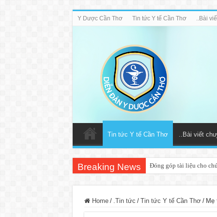
Y Dược Cần Thơ
Tin tức Y tế Cần Thơ
..Bài v
Tin tức Y tế Cần Thơ
..Bài viết ch
Breaking News
Đóng góp tài liệu cho ch
Home
/
.Tin tức
/
Tin tức Y tế Cần Thơ
/
Mẹ 