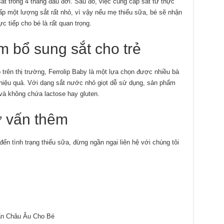
t trong 4 tháng đầu đời. Sau đó, việc cung cấp sắt từ thực
p một lượng sắt rất nhỏ, vì vậy nếu mẹ thiếu sữa, bé sẽ nhận
c tiếp cho bé là rất quan trọng.
m bổ sung sắt cho trẻ
trên thị trường, Ferrolip Baby là một lựa chọn được nhiều bà
hiệu quả. Với dạng sắt nước nhỏ giọt dễ sử dụng, sản phẩm
 và không chứa lactose hay gluten.
ư vấn thêm
ến tình trạng thiếu sữa, đừng ngần ngại liên hệ với chúng tôi
ẩn Châu Âu Cho Bé