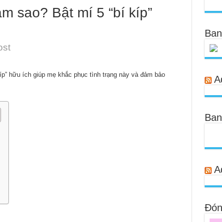
àm sao? Bật mí 5 “bí kíp”
Ban
ost
íp” hữu ích giúp mẹ khắc phục tình trạng này và đảm bảo
A
Ban
A
Đóng