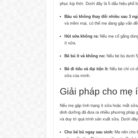
phục kịp thời. Dưới đây là 5 dấu hiệu phổ b
Bầu vú không thay đổi nhiều sau 3 ng
và mềm mại, có thể mẹ đang gặp vấn đề
Hút sữa không ra:
Nếu mẹ cố gắng dùng 
ít sữa.
Bé bú ít và không no:
Nếu bé bú dưới 5
Bé đi tiểu và đại tiện ít:
Nếu bé chỉ có d
sữa của mình.
Giải pháp cho mẹ í
Nếu mẹ gặp tình trạng ít sữa hoặc mất sữa
dinh dưỡng đã đưa ra nhiều phương pháp gi
và duy trì quá trình sản xuất sữa. Dưới đây
Cho bé bú ngay sau sinh:
Mẹ nên cho bé