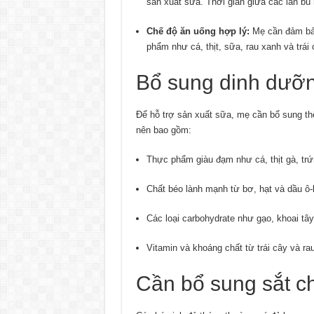
sản xuất sữa. Thời gian giữa các lần bú 
Chế độ ăn uống hợp lý:
Mẹ cần đảm bảo
phẩm như cá, thịt, sữa, rau xanh và trái 
Bổ sung dinh dưỡ
Để hỗ trợ sản xuất sữa, mẹ cần bổ sung th
nên bao gồm:
Thực phẩm giàu đạm như cá, thịt gà, trứ
Chất béo lành mạnh từ bơ, hạt và dầu ô-l
Các loại carbohydrate như gạo, khoai tây
Vitamin và khoáng chất từ trái cây và ra
Cần bổ sung sắt ch