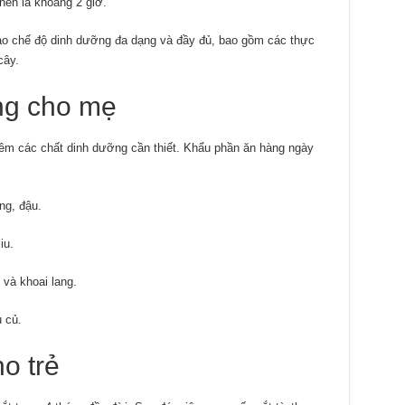
nên là khoảng 2 giờ.
 chế độ dinh dưỡng đa dạng và đầy đủ, bao gồm các thực
cây.
ng cho mẹ
êm các chất dinh dưỡng cần thiết. Khẩu phần ăn hàng ngày
ng, đậu.
iu.
 và khoai lang.
u củ.
o trẻ