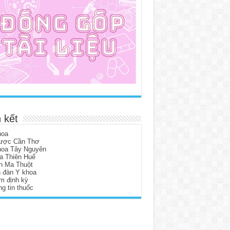
 kết
hoa
ược Cần Thơ
hoa Tây Nguyên
a Thiên Huế
n Ma Thuột
n đàn Y khoa
m định kỳ
g tin thuốc