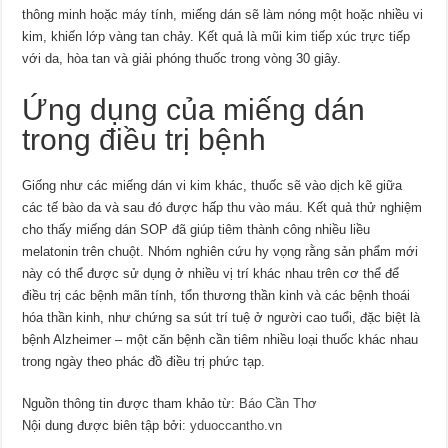
thông minh hoặc máy tính, miếng dán sẽ làm nóng một hoặc nhiều vi
kim, khiến lớp vàng tan chảy. Kết quả là mũi kim tiếp xúc trực tiếp
với da, hòa tan và giải phóng thuốc trong vòng 30 giây.
Ứng dụng của miếng dán
trong điều trị bệnh
Giống như các miếng dán vi kim khác, thuốc sẽ vào dịch kẽ giữa
các tế bào da và sau đó được hấp thu vào máu. Kết quả thử nghiệm
cho thấy miếng dán SOP đã giúp tiêm thành công nhiều liều
melatonin trên chuột. Nhóm nghiên cứu hy vọng rằng sản phẩm mới
này có thể được sử dụng ở nhiều vị trí khác nhau trên cơ thể để
điều trị các bệnh mãn tính, tổn thương thần kinh và các bệnh thoái
hóa thần kinh, như chứng sa sút trí tuệ ở người cao tuổi, đặc biệt là
bệnh Alzheimer – một căn bệnh cần tiêm nhiều loại thuốc khác nhau
trong ngày theo phác đồ điều trị phức tạp.
Nguồn thông tin được tham khảo từ:
Báo Cần Thơ
Nội dung được biên tập bởi:
yduoccantho.vn