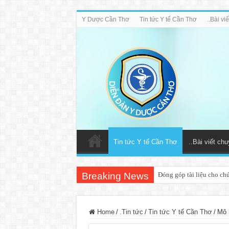
Y Dược Cần Thơ
Tin tức Y tế Cần Thơ
..Bài v
Tin tức Y tế Cần Thơ
..Bài viết ch
Breaking News
Đóng góp tài liệu cho ch
Home
/
.Tin tức
/
Tin tức Y tế Cần Thơ
/
Mô 