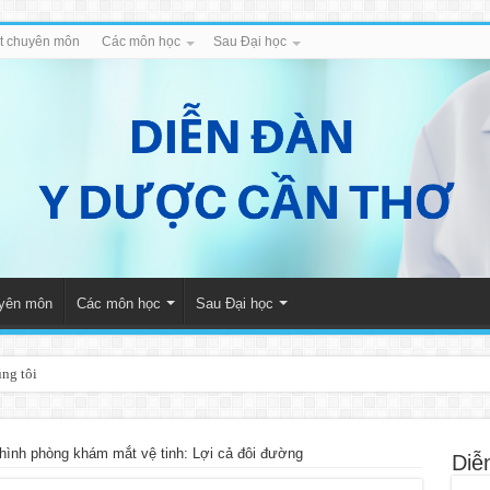
iết chuyên môn
Các môn học
Sau Đại học
uyên môn
Các môn học
Sau Đại học
úng tôi
hình phòng khám mắt vệ tinh: Lợi cả đôi đường
Diễ