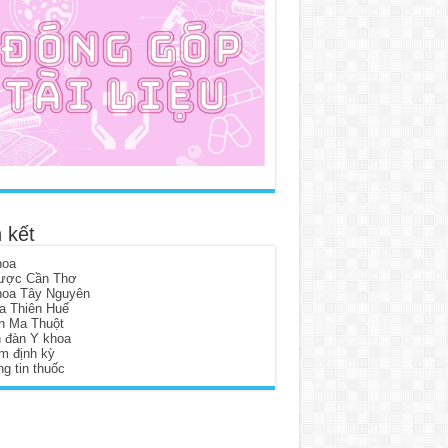
 kết
hoa
ược Cần Thơ
hoa Tây Nguyên
a Thiên Huế
n Ma Thuột
n đàn Y khoa
m định kỳ
g tin thuốc