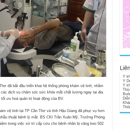
Liên
Y k
Y D
Y k
hơ đã bắt đầu triển khai hệ thống phòng khám vệ tinh, nhằm
Thừ
 các dịch vụ chăm sóc sức khỏe mắt chất lượng ngay tại địa
Buô
Diễ
tối ưu hoá quản trị hoạt động của BV.
Khá
Thôn
ám vệ tinh tại TP Cần Thơ và tỉnh Hậu Giang đã phục vụ hơn
phẫu thuật bệnh lý mắt. BS CKI Trần Xuân Mỹ, Trưởng Phòng
iệm trong việc xử trí cấp cứu cho bệnh nhân bị văng keo 502