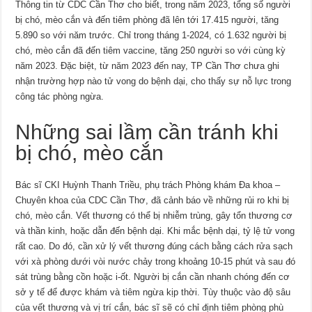
Thông tin từ CDC Cần Thơ cho biết, trong năm 2023, tổng số người
bị chó, mèo cắn và đến tiêm phòng đã lên tới 17.415 người, tăng
5.890 so với năm trước. Chỉ trong tháng 1-2024, có 1.632 người bị
chó, mèo cắn đã đến tiêm vaccine, tăng 250 người so với cùng kỳ
năm 2023. Đặc biệt, từ năm 2023 đến nay, TP Cần Thơ chưa ghi
nhận trường hợp nào tử vong do bệnh dại, cho thấy sự nỗ lực trong
công tác phòng ngừa.
Những sai lầm cần tránh khi
bị chó, mèo cắn
Bác sĩ CKI Huỳnh Thanh Triều, phụ trách Phòng khám Đa khoa –
Chuyên khoa của CDC Cần Thơ, đã cảnh báo về những rủi ro khi bị
chó, mèo cắn. Vết thương có thể bị nhiễm trùng, gây tổn thương cơ
và thần kinh, hoặc dẫn đến bệnh dại. Khi mắc bệnh dại, tỷ lệ tử vong
rất cao. Do đó, cần xử lý vết thương đúng cách bằng cách rửa sạch
với xà phòng dưới vòi nước chảy trong khoảng 10-15 phút và sau đó
sát trùng bằng cồn hoặc i-ốt. Người bị cắn cần nhanh chóng đến cơ
sở y tế để được khám và tiêm ngừa kịp thời. Tùy thuộc vào độ sâu
của vết thương và vị trí cắn, bác sĩ sẽ có chỉ định tiêm phòng phù