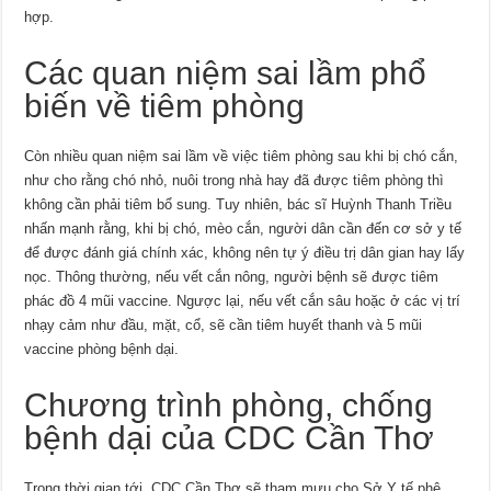
hợp.
Các quan niệm sai lầm phổ
biến về tiêm phòng
Còn nhiều quan niệm sai lầm về việc tiêm phòng sau khi bị chó cắn,
như cho rằng chó nhỏ, nuôi trong nhà hay đã được tiêm phòng thì
không cần phải tiêm bổ sung. Tuy nhiên, bác sĩ Huỳnh Thanh Triều
nhấn mạnh rằng, khi bị chó, mèo cắn, người dân cần đến cơ sở y tế
để được đánh giá chính xác, không nên tự ý điều trị dân gian hay lấy
nọc. Thông thường, nếu vết cắn nông, người bệnh sẽ được tiêm
phác đồ 4 mũi vaccine. Ngược lại, nếu vết cắn sâu hoặc ở các vị trí
nhạy cảm như đầu, mặt, cổ, sẽ cần tiêm huyết thanh và 5 mũi
vaccine phòng bệnh dại.
Chương trình phòng, chống
bệnh dại của CDC Cần Thơ
Trong thời gian tới, CDC Cần Thơ sẽ tham mưu cho Sở Y tế phê