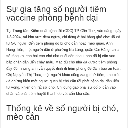
Sự gia tăng số người tiêm
vaccine phòng bệnh dại
Tại Trung tâm Kiểm soát bệnh tật (CDC) TP Cần Thơ, vào sáng ngày
1-3-2024, tại khu vực tiêm ngừa, chỉ riêng ở hai hàng ghế chờ đã có
từ 5-6 người đến tiêm phòng do bị chó cắn hoặc mèo quào. Anh
Hùng Tiến, một người dân ở phường Ba Láng, quận Cái Răng, chia
sẻ rằng khi can hai con chó nhà nuôi cắn nhau, anh đã bị cắn vào
bắp chân dẫn đến chảy máu. Mặc dù chó nhà đã được tiêm phòng
đầy đủ, nhưng anh vẫn quyết định đi tiêm phòng để đảm bảo an toàn.
Chị Nguyễn Thị Thoa, một người khác cũng đang chờ tiêm, cho biết
đã chứng kiến một người quen bị chó cắn rồi phát bệnh dại dẫn đến
tử vong, khiến chị rất sợ chó. Chị cũng gặp phải sự cố bị cắn vào
chân và phải tiêm huyết thanh do vết cắn khá sâu.
Thống kê về số người bị chó,
mèo cắn