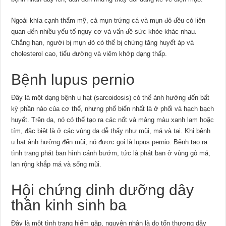
Ngoài khía cạnh thẩm mỹ, cả mụn trứng cá và mụn đỏ đều có liên
quan đến nhiều yếu tố nguy cơ và vấn đề sức khỏe khác nhau.
Chẳng hạn, người bị mụn đỏ có thể bị chứng tăng huyết áp và
cholesterol cao, tiểu đường và viêm khớp dạng thấp.
Bệnh lupus pernio
Ðây là một dạng bệnh u hạt (sarcoidosis) có thể ảnh hưởng đến bất
kỳ phần nào của cơ thể, nhưng phổ biển nhất là ở phổi và hạch bạch
huyết. Trên da, nó có thể tạo ra các nốt và mảng màu xanh lam hoặc
tím, đặc biệt là ở các vùng da dễ thấy như mũi, má và tai. Khi bệnh
u hạt ảnh hưởng đến mũi, nó được gọi là lupus pernio. Bệnh tạo ra
tình trạng phát ban hình cánh bướm, tức là phát ban ở vùng gò má,
lan rộng khắp má và sống mũi.
Hội chứng dinh dưỡng dây
thần kinh sinh ba
Ðây là một tình trạng hiếm gặp, nguyên nhân là do tổn thương dây