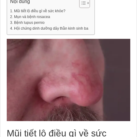
Nội dung
Mũi tiết lộ điều gì về sức khỏe?
Mụn và bệnh rosacea
Bệnh lupus pernio
Hội chứng dinh dưỡng dây thần kinh sinh ba
Mũi tiết lộ điều gì về sức