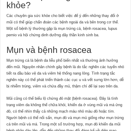
khỏe?
Các chuyên gia sức khỏe cho biết việc để ý đến những thay đổi ở
mũi có thể giúp chẩn đoán các bệnh ngoài da và bên trong cơ thể.
Một số bệnh lý thường gặp là mụn trứng cá, bệnh rosacea, lupus
pernio và hội chứng dinh dưỡng dây thần kinh sinh ba.
Mụn và bệnh rosacea
Mụn trứng cá là bệnh da liễu phổ biến nhất và thường ảnh hưởng
đến mũi. Nguyên nhân chính gây bệnh là do tắc nghẽn các tuyến nhỏ
tiết ra dầu bảo vệ da và viêm hệ thống nang lông. Tình trạng tắc
nghẽn này có thể phát triển thành các cục u và vết sưng lớn hơn, dễ
bị nhiễm trùng, viêm và chứa đầy mủ, thậm chí để lại sẹo trên da.
Mũi cũng có thể biểu lộ chứng đỏ mặt (bệnh rosacea). Ðây là tình
trạng viêm da không thể chữa khỏi, khiến da ở vùng mũi và má ửng
đỏ, có thể nhìn thấy cả những mạch máu nhỏ màu đỏ hoặc tím.
Người bệnh có thể nổi sẩn, mụn đỏ và mụn mủ giống như mụn trứng
cá trên mũi và má. Trong một số trường hợp, mụn đỏ khiến da mũi
bệnh nhân dày lên, dẫn đến những thay đổi đáng kể về diện mạo.