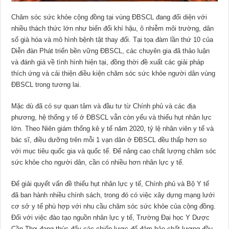
Chăm sóc sức khỏe cộng đồng tại vùng ĐBSCL đang đối diện với
nhiều thách thức lớn như biến đổi khí hậu, ô nhiễm môi trường, dân
số già hóa và mô hình bệnh tật thay đổi. Tại tọa đàm lần thứ 10 của
Diễn đàn Phát triển bền vững ĐBSCL, các chuyên gia đã thảo luận
và đánh giá về tình hình hiện tại, đồng thời đề xuất các giải pháp
thích ứng và cải thiện điều kiện chăm sóc sức khỏe người dân vùng
ĐBSCL trong tương lai.
Mặc dù đã có sự quan tâm và đầu tư từ Chính phủ và các địa
phương, hệ thống y tế ở ĐBSCL vẫn còn yếu và thiếu hụt nhân lực
lớn. Theo Niên giám thống kê y tế năm 2020, tỷ lệ nhân viên y tế và
bác sĩ, điều dưỡng trên mỗi 1 vạn dân ở ĐBSCL đều thấp hơn so
với mục tiêu quốc gia và quốc tế. Để nâng cao chất lượng chăm sóc
sức khỏe cho người dân, cần có nhiều hơn nhân lực y tế.
Để giải quyết vấn đề thiếu hụt nhân lực y tế, Chính phủ và Bộ Y tế
đã ban hành nhiều chính sách, trong đó có việc xây dựng mạng lưới
cơ sở y tế phù hợp với nhu cầu chăm sóc sức khỏe của cộng đồng.
Đối với việc đào tạo nguồn nhân lực y tế, Trường Đại học Y Dược
Cần Thơ đang thúc đẩy các chiến lược để đảm bảo chất lượng đầu