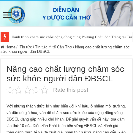
Hành trình khám sức khỏe cộng đồng cùng Phương Châu Sóc Trăng tại Trạm
Home
/
.Tin tức
/
Tin tức Y tế Cần Thơ
/
Nâng cao chất lượng chăm sóc
sức khỏe người dân ĐBSCL
Nâng cao chất lượng chăm sóc
sức khỏe người dân ĐBSCL
Rate this post
Với những thách thức lớn như biến đổi khí hậu, ô nhiễm môi trường,
và dân số già hóa, vấn đề chăm sóc sức khỏe của cộng đồng vùng
ĐBSCL đang gặp nhiều khó khăn. Để giải quyết vấn đề này, tọa đàm
lần thứ 10 của Diễn đàn Phát triển bền vững ĐBSCL đã đánh giá
toàn cảnh thực tế và đề xuất giải pháp thích ứng, nâng cao điều kiện