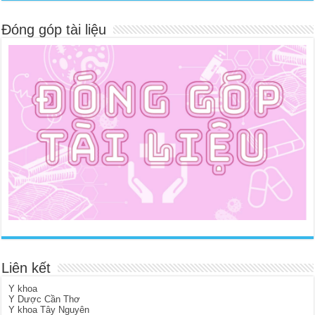
Đóng góp tài liệu
Liên kết
Y khoa
Y Dược Cần Thơ
Y khoa Tây Nguyên