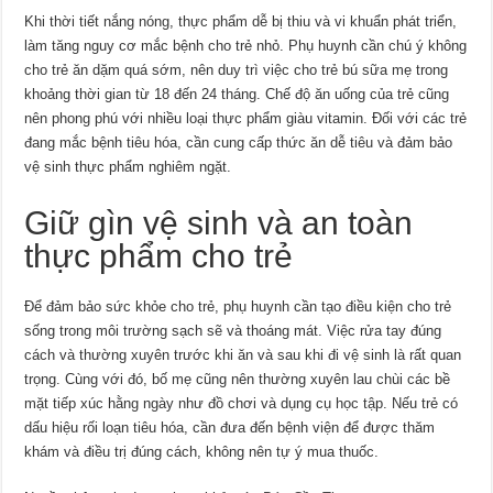
Khi thời tiết nắng nóng, thực phẩm dễ bị thiu và vi khuẩn phát triển,
làm tăng nguy cơ mắc bệnh cho trẻ nhỏ. Phụ huynh cần chú ý không
cho trẻ ăn dặm quá sớm, nên duy trì việc cho trẻ bú sữa mẹ trong
khoảng thời gian từ 18 đến 24 tháng. Chế độ ăn uống của trẻ cũng
nên phong phú với nhiều loại thực phẩm giàu vitamin. Đối với các trẻ
đang mắc bệnh tiêu hóa, cần cung cấp thức ăn dễ tiêu và đảm bảo
vệ sinh thực phẩm nghiêm ngặt.
Giữ gìn vệ sinh và an toàn
thực phẩm cho trẻ
Để đảm bảo sức khỏe cho trẻ, phụ huynh cần tạo điều kiện cho trẻ
sống trong môi trường sạch sẽ và thoáng mát. Việc rửa tay đúng
cách và thường xuyên trước khi ăn và sau khi đi vệ sinh là rất quan
trọng. Cùng với đó, bố mẹ cũng nên thường xuyên lau chùi các bề
mặt tiếp xúc hằng ngày như đồ chơi và dụng cụ học tập. Nếu trẻ có
dấu hiệu rối loạn tiêu hóa, cần đưa đến bệnh viện để được thăm
khám và điều trị đúng cách, không nên tự ý mua thuốc.