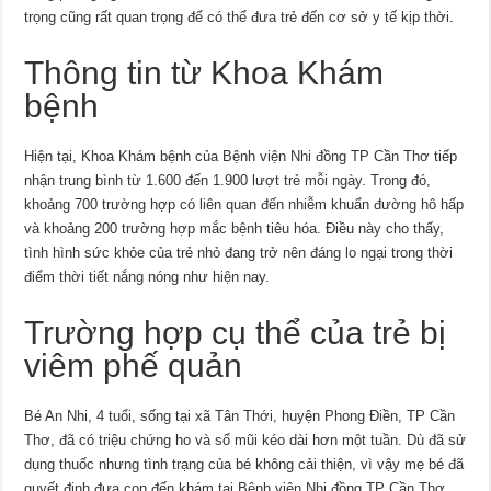
trọng cũng rất quan trọng để có thể đưa trẻ đến cơ sở y tế kịp thời.
Thông tin từ Khoa Khám
bệnh
Hiện tại, Khoa Khám bệnh của Bệnh viện Nhi đồng TP Cần Thơ tiếp
nhận trung bình từ 1.600 đến 1.900 lượt trẻ mỗi ngày. Trong đó,
khoảng 700 trường hợp có liên quan đến nhiễm khuẩn đường hô hấp
và khoảng 200 trường hợp mắc bệnh tiêu hóa. Điều này cho thấy,
tình hình sức khỏe của trẻ nhỏ đang trở nên đáng lo ngại trong thời
điểm thời tiết nắng nóng như hiện nay.
Trường hợp cụ thể của trẻ bị
viêm phế quản
Bé An Nhi, 4 tuổi, sống tại xã Tân Thới, huyện Phong Điền, TP Cần
Thơ, đã có triệu chứng ho và sổ mũi kéo dài hơn một tuần. Dù đã sử
dụng thuốc nhưng tình trạng của bé không cải thiện, vì vậy mẹ bé đã
quyết định đưa con đến khám tại Bệnh viện Nhi đồng TP Cần Thơ.