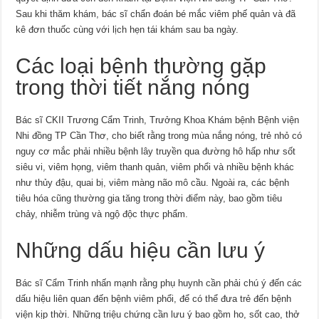
Sau khi thăm khám, bác sĩ chẩn đoán bé mắc viêm phế quản và đã
kê đơn thuốc cùng với lịch hẹn tái khám sau ba ngày.
Các loại bệnh thường gặp
trong thời tiết nắng nóng
Bác sĩ CKII Trương Cẩm Trinh, Trưởng Khoa Khám bệnh Bệnh viện
Nhi đồng TP Cần Thơ, cho biết rằng trong mùa nắng nóng, trẻ nhỏ có
nguy cơ mắc phải nhiều bệnh lây truyền qua đường hô hấp như sốt
siêu vi, viêm họng, viêm thanh quản, viêm phổi và nhiều bệnh khác
như thủy đậu, quai bị, viêm màng não mô cầu. Ngoài ra, các bệnh
tiêu hóa cũng thường gia tăng trong thời điểm này, bao gồm tiêu
chảy, nhiễm trùng và ngộ độc thực phẩm.
Những dấu hiệu cần lưu ý
Bác sĩ Cẩm Trinh nhấn mạnh rằng phụ huynh cần phải chú ý đến các
dấu hiệu liên quan đến bệnh viêm phổi, để có thể đưa trẻ đến bệnh
viện kịp thời. Những triệu chứng cần lưu ý bao gồm ho, sốt cao, thở