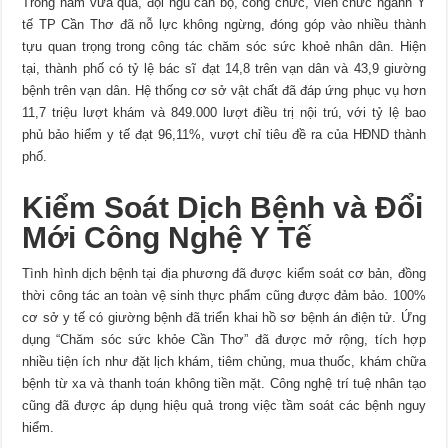
Trong năm vừa qua, đội ngũ cán bộ, công chức, viên chức ngành Y
tế TP Cần Thơ đã nỗ lực không ngừng, đóng góp vào nhiều thành
tựu quan trọng trong công tác chăm sóc sức khoẻ nhân dân. Hiện
tại, thành phố có tỷ lệ bác sĩ đạt 14,8 trên vạn dân và 43,9 giường
bệnh trên vạn dân. Hệ thống cơ sở vật chất đã đáp ứng phục vụ hơn
11,7 triệu lượt khám và 849.000 lượt điều trị nội trú, với tỷ lệ bao
phủ bảo hiểm y tế đạt 96,11%, vượt chỉ tiêu đề ra của HĐND thành
phố.
Kiểm Soát Dịch Bệnh và Đổi
Mới Công Nghệ Y Tế
Tình hình dịch bệnh tại địa phương đã được kiểm soát cơ bản, đồng
thời công tác an toàn vệ sinh thực phẩm cũng được đảm bảo. 100%
cơ sở y tế có giường bệnh đã triển khai hồ sơ bệnh án điện tử. Ứng
dụng “Chăm sóc sức khỏe Cần Thơ” đã được mở rộng, tích hợp
nhiều tiện ích như đặt lịch khám, tiêm chủng, mua thuốc, khám chữa
bệnh từ xa và thanh toán không tiền mặt. Công nghệ trí tuệ nhân tạo
cũng đã được áp dụng hiệu quả trong việc tầm soát các bệnh nguy
hiểm.