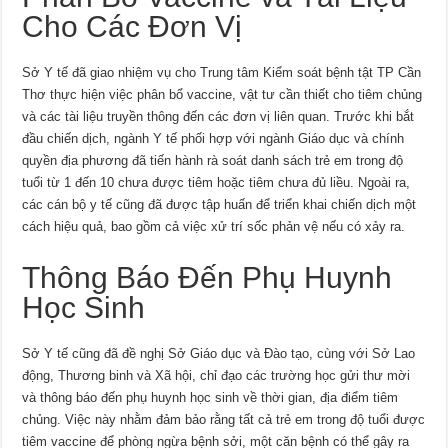
Cho Các Đơn Vị
Sở Y tế đã giao nhiệm vụ cho Trung tâm Kiểm soát bệnh tật TP Cần
Thơ thực hiện việc phân bổ vaccine, vật tư cần thiết cho tiêm chủng
và các tài liệu truyền thông đến các đơn vị liên quan. Trước khi bắt
đầu chiến dịch, ngành Y tế phối hợp với ngành Giáo dục và chính
quyền địa phương đã tiến hành rà soát danh sách trẻ em trong độ
tuổi từ 1 đến 10 chưa được tiêm hoặc tiêm chưa đủ liều. Ngoài ra,
các cán bộ y tế cũng đã được tập huấn để triển khai chiến dịch một
cách hiệu quả, bao gồm cả việc xử trí sốc phản vệ nếu có xảy ra.
Thông Báo Đến Phụ Huynh
Học Sinh
Sở Y tế cũng đã đề nghị Sở Giáo dục và Đào tạo, cùng với Sở Lao
động, Thương binh và Xã hội, chỉ đạo các trường học gửi thư mời
và thông báo đến phụ huynh học sinh về thời gian, địa điểm tiêm
chủng. Việc này nhằm đảm bảo rằng tất cả trẻ em trong độ tuổi được
tiêm vaccine để phòng ngừa bệnh sởi, một căn bệnh có thể gây ra