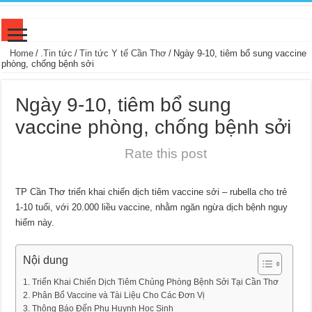
Đóng góp tài liệu cho chúng tôi
Home
/
.Tin tức
/
Tin tức Y tế Cần Thơ
/
Ngày 9-10, tiêm bổ sung vaccine
phòng, chống bệnh sởi
Bổ nhiệm Giám đốc Bệnh viện Đa khoa TP Cần Thơ và Bệnh viện Mắt – Răng 
Hành trình khám sức khỏe cộng đồng cùng Phương Châu Sóc Trăng tại Trạm y tế
Ngày 9-10, tiêm bổ sung
Cần Thơ chủ động nguồn máu dự trữ
vaccine phòng, chống bệnh sởi
Bệnh viện Ung bướu TP Cần Thơ khánh thành Khu khám chữa bệnh theo yêu cầ
Rate this post
Khánh thành Phòng khám bác sĩ gia đình thứ 14 đặt tại Trạm Y tế xã Đại Ngãi
[INFOGRAPHICS] Sử dụng, chứa chấp thuốc lá điện tử có thể bị phạt đến 10 tri
TP Cần Thơ triển khai chiến dịch tiêm vaccine sởi – rubella cho trẻ
1-10 tuổi, với 20.000 liều vaccine, nhằm ngăn ngừa dịch bệnh nguy
Dinh dưỡng đối với bệnh nhân phẫu thuật
hiểm này.
Điều trị hiệu quả các bệnh xương khớp tại Trung tâm Y tế khu vực Thốt Nốt
Tin lời đồn chích lể để thải độc, bệnh nhân ở Vĩnh Long nhập viện cấp cứu gấp
Nội dung
Ưu tiên sức khỏe đường ruột để có giấc ngủ ngon
Triển Khai Chiến Dịch Tiêm Chủng Phòng Bệnh Sởi Tại Cần Thơ
Phân Bổ Vaccine và Tài Liệu Cho Các Đơn Vị
Thông Báo Đến Phụ Huynh Học Sinh