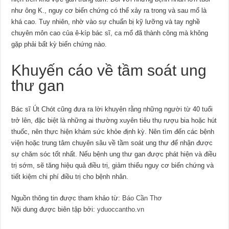
như ông K., nguy cơ biến chứng có thể xảy ra trong và sau mổ là
khá cao. Tuy nhiên, nhờ vào sự chuẩn bị kỹ lưỡng và tay nghề
chuyên môn cao của ê-kíp bác sĩ, ca mổ đã thành công mà không
gặp phải bất kỳ biến chứng nào.
Khuyến cáo về tầm soát ung
thư gan
Bác sĩ Út Chót cũng đưa ra lời khuyên rằng những người từ 40 tuổi
trở lên, đặc biệt là những ai thường xuyên tiêu thụ rượu bia hoặc hút
thuốc, nên thực hiện khám sức khỏe định kỳ. Nên tìm đến các bệnh
viện hoặc trung tâm chuyên sâu về tầm soát ung thư để nhận được
sự chăm sóc tốt nhất. Nếu bệnh ung thư gan được phát hiện và điều
trị sớm, sẽ tăng hiệu quả điều trị, giảm thiểu nguy cơ biến chứng và
tiết kiệm chi phí điều trị cho bệnh nhân.
Nguồn thông tin được tham khảo từ:
Báo Cần Thơ
Nội dung được biên tập bởi:
yduoccantho.vn