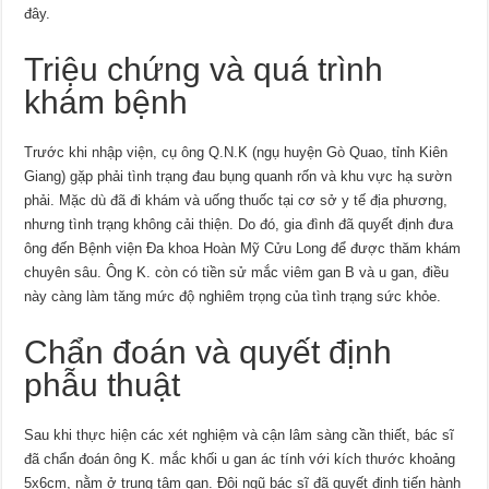
đây.
Triệu chứng và quá trình
khám bệnh
Trước khi nhập viện, cụ ông Q.N.K (ngụ huyện Gò Quao, tỉnh Kiên
Giang) gặp phải tình trạng đau bụng quanh rốn và khu vực hạ sườn
phải. Mặc dù đã đi khám và uống thuốc tại cơ sở y tế địa phương,
nhưng tình trạng không cải thiện. Do đó, gia đình đã quyết định đưa
ông đến Bệnh viện Đa khoa Hoàn Mỹ Cửu Long để được thăm khám
chuyên sâu. Ông K. còn có tiền sử mắc viêm gan B và u gan, điều
này càng làm tăng mức độ nghiêm trọng của tình trạng sức khỏe.
Chẩn đoán và quyết định
phẫu thuật
Sau khi thực hiện các xét nghiệm và cận lâm sàng cần thiết, bác sĩ
đã chẩn đoán ông K. mắc khối u gan ác tính với kích thước khoảng
5x6cm, nằm ở trung tâm gan. Đội ngũ bác sĩ đã quyết định tiến hành