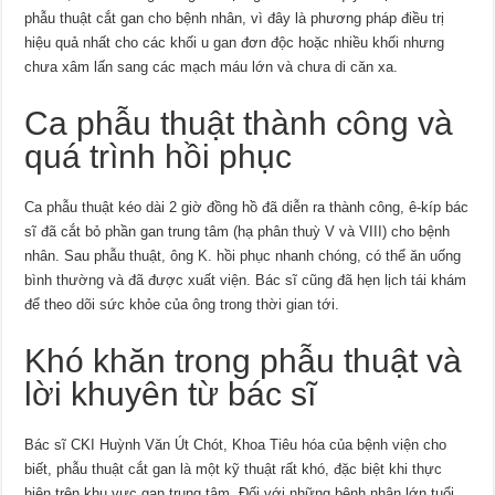
phẫu thuật cắt gan cho bệnh nhân, vì đây là phương pháp điều trị
hiệu quả nhất cho các khối u gan đơn độc hoặc nhiều khối nhưng
chưa xâm lấn sang các mạch máu lớn và chưa di căn xa.
Ca phẫu thuật thành công và
quá trình hồi phục
Ca phẫu thuật kéo dài 2 giờ đồng hồ đã diễn ra thành công, ê-kíp bác
sĩ đã cắt bỏ phần gan trung tâm (hạ phân thuỳ V và VIII) cho bệnh
nhân. Sau phẫu thuật, ông K. hồi phục nhanh chóng, có thể ăn uống
bình thường và đã được xuất viện. Bác sĩ cũng đã hẹn lịch tái khám
để theo dõi sức khỏe của ông trong thời gian tới.
Khó khăn trong phẫu thuật và
lời khuyên từ bác sĩ
Bác sĩ CKI Huỳnh Văn Út Chót, Khoa Tiêu hóa của bệnh viện cho
biết, phẫu thuật cắt gan là một kỹ thuật rất khó, đặc biệt khi thực
hiện trên khu vực gan trung tâm. Đối với những bệnh nhân lớn tuổi