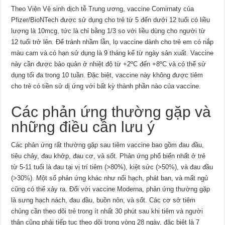
Theo Viện Vệ sinh dịch tễ Trung ương, vaccine Comirnaty của
Pfizer/BioNTech được sử dụng cho trẻ từ 5 đến dưới 12 tuổi có liều
lượng là 10mcg, tức là chỉ bằng 1/3 so với liều dùng cho người từ
12 tuổi trở lên. Để tránh nhầm lẫn, lọ vaccine dành cho trẻ em có nắp
màu cam và có hạn sử dụng là 9 tháng kể từ ngày sản xuất. Vaccine
này cần được bảo quản ở nhiệt độ từ +2ºC đến +8ºC và có thể sử
dụng tối đa trong 10 tuần. Đặc biệt, vaccine này không được tiêm
cho trẻ có tiền sử dị ứng với bất kỳ thành phần nào của vaccine.
Các phản ứng thường gặp và
những điều cần lưu ý
Các phản ứng rất thường gặp sau tiêm vaccine bao gồm đau đầu,
tiêu chảy, đau khớp, đau cơ, và sốt. Phản ứng phổ biến nhất ở trẻ
từ 5-11 tuổi là đau tại vị trí tiêm (>80%), kiệt sức (>50%), và đau đầu
(>30%). Một số phản ứng khác như nổi hạch, phát ban, và mất ngủ
cũng có thể xảy ra. Đối với vaccine Moderna, phản ứng thường gặp
là sưng hạch nách, đau đầu, buồn nôn, và sốt. Các cơ sở tiêm
chủng cần theo dõi trẻ trong ít nhất 30 phút sau khi tiêm và người
thân cũng phải tiếp tục theo dõi trong vòng 28 ngày, đặc biệt là 7