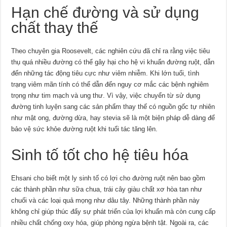
Hạn chế đường và sử dụng
chất thay thế
Theo chuyên gia Roosevelt, các nghiên cứu đã chỉ ra rằng việc tiêu
thụ quá nhiều đường có thể gây hại cho hệ vi khuẩn đường ruột, dẫn
đến những tác động tiêu cực như viêm nhiễm. Khi lớn tuổi, tình
trạng viêm mãn tính có thể dẫn đến nguy cơ mắc các bệnh nghiêm
trọng như tim mạch và ung thư. Vì vậy, việc chuyển từ sử dụng
đường tinh luyện sang các sản phẩm thay thế có nguồn gốc tự nhiên
như mật ong, đường dừa, hay stevia sẽ là một biện pháp dễ dàng để
bảo vệ sức khỏe đường ruột khi tuổi tác tăng lên.
Sinh tố tốt cho hệ tiêu hóa
Ehsani cho biết một ly sinh tố có lợi cho đường ruột nên bao gồm
các thành phần như sữa chua, trái cây giàu chất xơ hòa tan như
chuối và các loại quả mọng như dâu tây. Những thành phần này
không chỉ giúp thúc đẩy sự phát triển của lợi khuẩn mà còn cung cấp
nhiều chất chống oxy hóa, giúp phòng ngừa bệnh tật. Ngoài ra, các