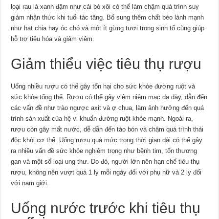
loại rau lá xanh đậm như cải bó xôi có thể làm chậm quá trình suy
giảm nhận thức khi tuổi tác tăng. Bổ sung thêm chất béo lành mạnh
như hạt chia hay óc chó và một ít gừng tươi trong sinh tố cũng giúp
hỗ trợ tiêu hóa và giảm viêm.
Giảm thiểu việc tiêu thụ rượu
Uống nhiều rượu có thể gây tổn hại cho sức khỏe đường ruột và
sức khỏe tổng thể. Rượu có thể gây viêm niêm mạc dạ dày, dẫn đến
các vấn đề như trào ngược axit và ợ chua, làm ảnh hưởng đến quá
trình sản xuất của hệ vi khuẩn đường ruột khỏe mạnh. Ngoài ra,
rượu còn gây mất nước, dễ dẫn đến táo bón và chậm quá trình thải
độc khỏi cơ thể. Uống rượu quá mức trong thời gian dài có thể gây
ra nhiều vấn đề sức khỏe nghiêm trọng như bệnh tim, tổn thương
gan và một số loại ung thư. Do đó, người lớn nên hạn chế tiêu thụ
rượu, không nên vượt quá 1 ly mỗi ngày đối với phụ nữ và 2 ly đối
với nam giới.
Uống nước trước khi tiêu thụ