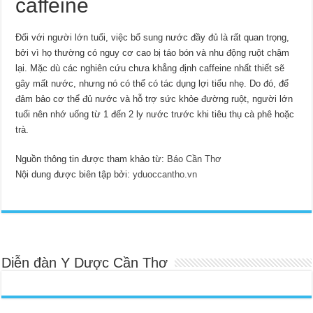
caffeine
Đối với người lớn tuổi, việc bổ sung nước đầy đủ là rất quan trọng,
bởi vì họ thường có nguy cơ cao bị táo bón và nhu động ruột chậm
lại. Mặc dù các nghiên cứu chưa khẳng định caffeine nhất thiết sẽ
gây mất nước, nhưng nó có thể có tác dụng lợi tiểu nhẹ. Do đó, để
đảm bảo cơ thể đủ nước và hỗ trợ sức khỏe đường ruột, người lớn
tuổi nên nhớ uống từ 1 đến 2 ly nước trước khi tiêu thụ cà phê hoặc
trà.
Nguồn thông tin được tham khảo từ:
Báo Cần Thơ
Nội dung được biên tập bởi:
yduoccantho.vn
Diễn đàn Y Dược Cần Thơ