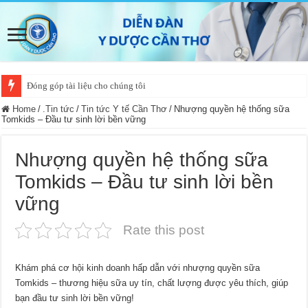
Đóng góp tài liệu cho chúng tôi
Bổ nhiệm Giám đốc Bệnh viện Đa khoa TP Cần Thơ và Bệnh viện Mắt – 
Home
/
.Tin tức
/
Tin tức Y tế Cần Thơ
/
Nhượng quyền hệ thống sữa
Tomkids – Đầu tư sinh lời bền vững
Nhượng quyền hệ thống sữa
Tomkids – Đầu tư sinh lời bền
vững
Rate this post
Khám phá cơ hội kinh doanh hấp dẫn với nhượng quyền sữa
Tomkids – thương hiệu sữa uy tín, chất lượng được yêu thích, giúp
bạn đầu tư sinh lời bền vững!