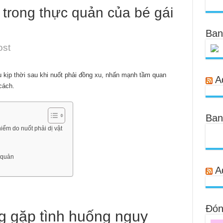
 trong thực quản của bé gái
Ban
ost
 kịp thời sau khi nuốt phải đồng xu, nhấn mạnh tầm quan
A
cách.
Ban
iểm do nuốt phải dị vật
c quản
A
Đóng
g gặp tình huống nguy