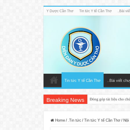
Y Dược Cần Thơ
Tin tức Y tế Cần Thơ
..Bài v
Tin tức Y tế Cần Thơ
..Bài viết ch
Breaking News
Đóng góp tài liệu cho ch
Home
/
.Tin tức
/
Tin tức Y tế Cần Thơ
/
Nội