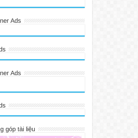
ner Ads
ds
ner Ads
ds
 góp tài liệu