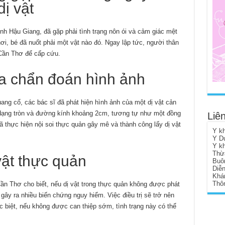
ị vật
tỉnh Hậu Giang, đã gặp phải tình trạng nôn ói và cảm giác mệt
hơi, bé đã nuốt phải một vật nào đó. Ngay lập tức, người thân
Cần Thơ để cấp cứu.
ua chẩn đoán hình ảnh
ng cổ, các bác sĩ đã phát hiện hình ảnh của một dị vật cản
 dạng tròn và đường kính khoảng 2cm, tương tự như một đồng
Liên
ã thực hiện nội soi thực quản gây mê và thành công lấy dị vật
Y k
Y D
Y k
Thừ
vật thực quản
Buô
Diễ
Khá
Thôn
ần Thơ cho biết, nếu dị vật trong thực quản không được phát
ể gây ra nhiều biến chứng nguy hiểm. Việc điều trị sẽ trở nên
ặc biệt, nếu không được can thiệp sớm, tình trạng này có thể