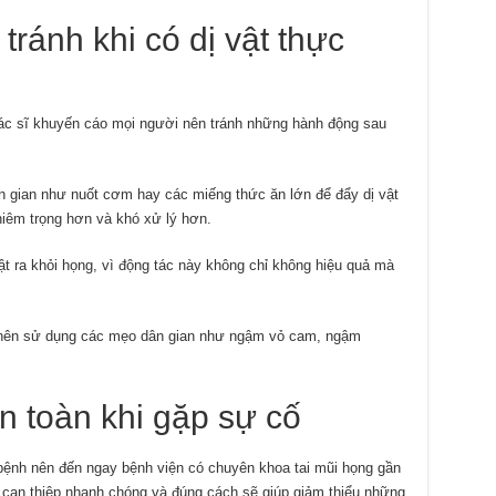
tránh khi có dị vật thực
 bác sĩ khuyến cáo mọi người nên tránh những hành động sau
 gian như nuốt cơm hay các miếng thức ăn lớn để đẩy dị vật
hiêm trọng hơn và khó xử lý hơn.
ật ra khỏi họng, vì động tác này không chỉ không hiệu quả mà
g nên sử dụng các mẹo dân gian như ngậm vỏ cam, ngậm
n toàn khi gặp sự cố
 bệnh nên đến ngay bệnh viện có chuyên khoa tai mũi họng gần
ự can thiệp nhanh chóng và đúng cách sẽ giúp giảm thiểu những