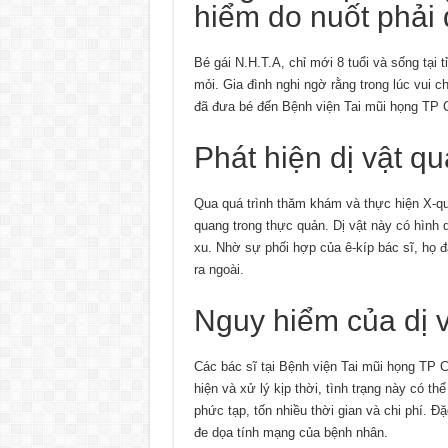
hiểm do nuốt phải d
Bé gái N.H.T.A, chỉ mới 8 tuổi và sống tại 
mỏi. Gia đình nghi ngờ rằng trong lúc vui c
đã đưa bé đến Bệnh viện Tai mũi họng TP 
Phát hiện dị vật q
Qua quá trình thăm khám và thực hiện X-qua
quang trong thực quản. Dị vật này có hình
xu. Nhờ sự phối hợp của ê-kíp bác sĩ, họ đ
ra ngoài.
Nguy hiểm của dị 
Các bác sĩ tại Bệnh viện Tai mũi họng TP C
hiện và xử lý kịp thời, tình trạng này có th
phức tạp, tốn nhiều thời gian và chi phí. Đ
đe dọa tính mạng của bệnh nhân.