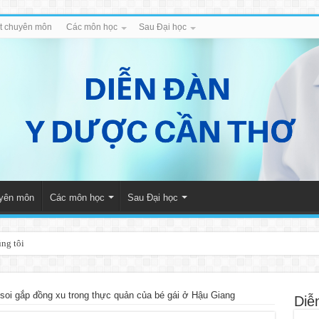
iết chuyên môn
Các môn học
Sau Đại học
uyên môn
Các môn học
Sau Đại học
úng tôi
 soi gắp đồng xu trong thực quản của bé gái ở Hậu Giang
Diễ