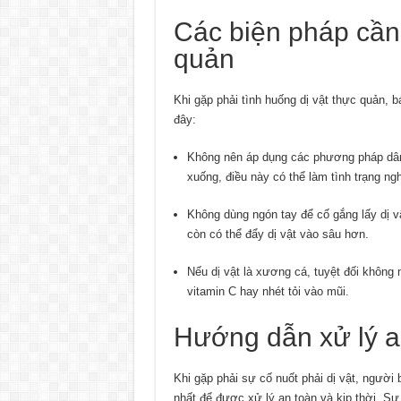
Các biện pháp cần 
quản
Khi gặp phải tình huống dị vật thực quản,
đây:
Không nên áp dụng các phương pháp dân
xuống, điều này có thể làm tình trạng ng
Không dùng ngón tay để cố gắng lấy dị v
còn có thể đẩy dị vật vào sâu hơn.
Nếu dị vật là xương cá, tuyệt đối khôn
vitamin C hay nhét tỏi vào mũi.
Hướng dẫn xử lý a
Khi gặp phải sự cố nuốt phải dị vật, người
nhất để được xử lý an toàn và kịp thời. S