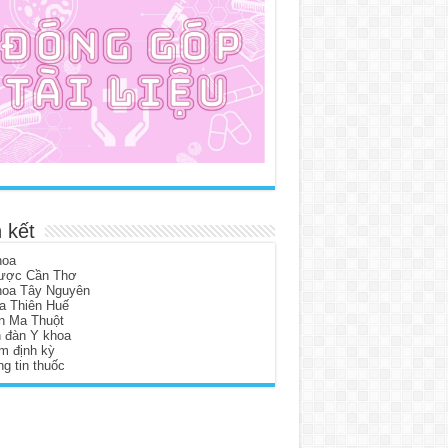
 kết
hoa
ược Cần Thơ
hoa Tây Nguyên
a Thiên Huế
n Ma Thuột
n đàn Y khoa
m định kỳ
g tin thuốc