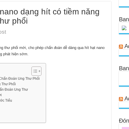
 nano dạng hít có tiềm năng
Ban
thư phổi
ost
A
ng thư phổi mới, cho phép chẩn đoán dễ dàng qua hít hạt nano
g phát hiện sớm.
Ban
 Chẩn Đoán Ung Thư Phổi
g Thư Phổi
hẩn Đoán Ung Thư
i
A
ớc Tiểu
Đóng