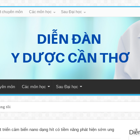
iết chuyên môn
Các môn học
Sau Đại học
uyên môn
Các môn học
Sau Đại học
úng tôi
t triển cảm biến nano dạng hít có tiềm năng phát hiện sớm ung
Diễ