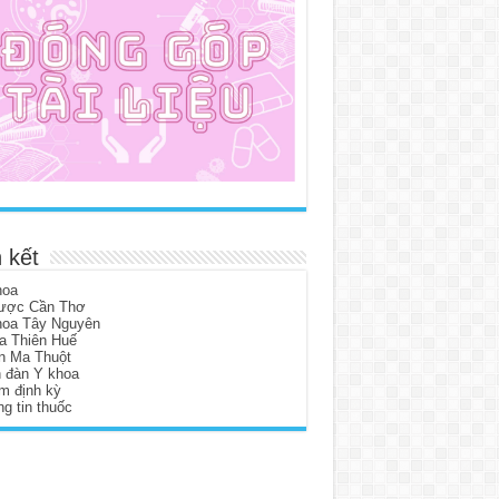
 kết
hoa
ược Cần Thơ
hoa Tây Nguyên
a Thiên Huế
n Ma Thuột
n đàn Y khoa
m định kỳ
g tin thuốc