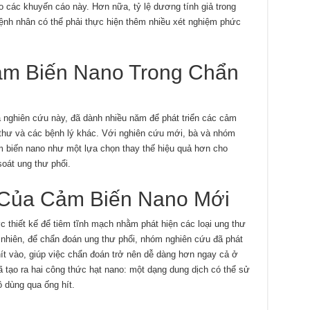
eo các khuyến cáo này. Hơn nữa, tỷ lệ dương tính giả trong
ệnh nhân có thể phải thực hiện thêm nhiều xét nghiệm phức
m Biến Nano Trong Chẩn
a nghiên cứu này, đã dành nhiều năm để phát triển các cảm
thư và các bệnh lý khác. Với nghiên cứu mới, bà và nhóm
 biến nano như một lựa chọn thay thế hiệu quả hơn cho
oát ung thư phổi.
 Của Cảm Biến Nano Mới
thiết kế để tiêm tĩnh mạch nhằm phát hiện các loại ung thư
nhiên, để chẩn đoán ung thư phổi, nhóm nghiên cứu đã phát
ít vào, giúp việc chẩn đoán trở nên dễ dàng hơn ngay cả ở
 tạo ra hai công thức hạt nano: một dạng dung dịch có thể sử
 dùng qua ống hít.