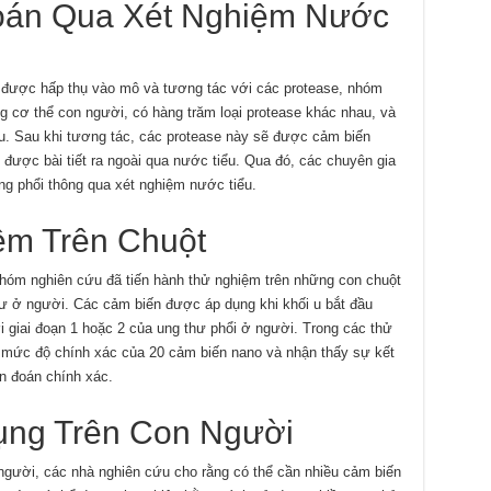
oán Qua Xét Nghiệm Nước
ẽ được hấp thụ vào mô và tương tác với các protease, nhóm
g cơ thể con người, có hàng trăm loại protease khác nhau, và
u. Sau khi tương tác, các protease này sẽ được cảm biến
được bài tiết ra ngoài qua nước tiểu. Qua đó, các chuyên gia
ong phổi thông qua xét nghiệm nước tiểu.
ệm Trên Chuột
hóm nghiên cứu đã tiến hành thử nghiệm trên những con chuột
 như ở người. Các cảm biến được áp dụng khi khối u bắt đầu
 giai đoạn 1 hoặc 2 của ung thư phổi ở người. Trong các thử
 mức độ chính xác của 20 cảm biến nano và nhận thấy sự kết
n đoán chính xác.
ng Trên Con Người
gười, các nhà nghiên cứu cho rằng có thể cần nhiều cảm biến