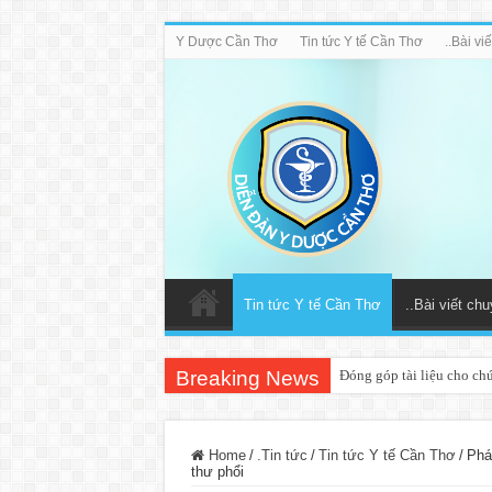
Y Dược Cần Thơ
Tin tức Y tế Cần Thơ
..Bài v
Tin tức Y tế Cần Thơ
..Bài viết ch
Breaking News
Đóng góp tài liệu cho ch
Home
/
.Tin tức
/
Tin tức Y tế Cần Thơ
/
Phá
thư phổi