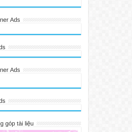
ner Ads
ds
ner Ads
ds
 góp tài liệu