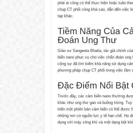
phải ai cũng có thể thực hiện hoặc tuân th
chụp CT phổi cũng khá cao, dẫn đến việc b
tạp khác.
Tiềm Năng Của Cả
Đoán Ung Thư
Giáo sư Sangeeta Bhatia, tác giả chính củ
biến nano phục vụ cho việc chẩn đoán ung 
cộng sự đã tìm kiếm khả năng sử dụng cảm
phương pháp chụp CT phổi trong việc tầm s
Đặc Điểm Nổi Bật
Trước đây, các cảm biến nano thường được 
khác như ung thư gan và buồng trứng. Tuy 
triển một phiên bản cảm biến có thể được h
những nơi có nguồn lực y tế hạn chế. Họ đã
dụng với máy xông khí và một dạng bột khô