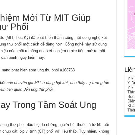
hiệm Mới Từ MIT Giúp
ư Phổi
s (MIT, Hoa Kỳ) đã phát triển thành công một công nghệ xét
 ung thư phổi một cách dễ dàng hơn. Công nghệ này sử dụng
 hiệu của khối u thông qua xét nghiệm nước tiểu, mở ra một
 căn bệnh nguy hiểm này.
Liên
Y k
bởi các chuyên gia MIT ở dạng hạt khí, cho thấy sự tương tác
Y D
Y k
têin liên quan đến ung thư phổi.
Thừ
Buô
Diễ
Nay Trong Tầm Soát Ung
Khá
Thôn
ng thư phổi, đặc biệt là những người hút thuốc lá từ 50 tuổi
chụp cắt lớp vi tính (CT) phổi với liều thấp. Tuy nhiên, không