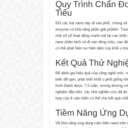
Quy Trình Chẩn Đ
Tiểu
Khi các hạt nano này đi vào phổi, chúng s
enzyme có khả năng phân giải prôtêin. Tron
một số sẽ hoạt động mạnh mẽ tại các khối 
nano phân tách và đi vào dòng máu, sau đó 
có thể phát hiện sự hiện diện của khối u tr
Kết Quả Thử Nghi
Để đánh giá hiệu quả của công nghệ mới, n
biến đổi gen, phát triển khối u phổi giống
hình thành được 7,5 tuần, tương đương với
nghiệm đầu tiên, các nhà nghiên cứu đã đo
hợp của 4 cảm biến có thể cho kết quả chẩ
Tiềm Năng Ứng Dụ
Về khả năng ứng dụng cảm biến nano trên n