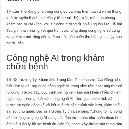
TP Cần Thơ đang chú trọng củng cố và phát triển toàn diện hệ thống
y tế từ tuyến thành phố đến y tế cơ sở. Đặc biệt, mô hình phòng
khám bác sĩ gia đình, với sự cộng hưởng từ nhiều nguồn lực, đã bắt
đầu ghi nhận những kết quả tích cực. Ứng dụng công nghệ số cũng
đang được mở rộng đến y tế cơ sở, góp phần thu hút sự tin cậy của
người dân.
Công nghệ AI trong khám
chữa bệnh
TS.BS Trương Tỷ, Giám đốc Trung tâm Y tế khu vực Cái Răng, cho
biết đơn vị đã ứng dụng công nghệ AI trong việc tầm soát ung thư cổ
tử cung. Trước đây, quy trình xét nghiệm kéo dài khiến nhiều chị em
ngần ngại, nhưng nhờ vào công nghệ AI, thời gian phân tích đã
được rút ngắn đáng kể và kết quả trở nên chính xác hơn, giảm thiểu
sai sót chủ quan. Bác sĩ Trương Tỷ chia sẻ rằng: “Chúng tôi hy vọng
sẽ mở rộng ứng dụng AI sang các lĩnh vực khác như chẩn đoán hình
ảnh và quản lý hồ sơ bệnh án điện tử, nhằm xây dựng một trung tâm