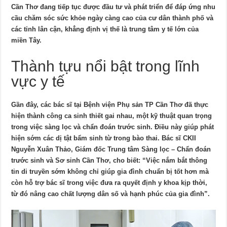
Cần Thơ đang tiếp tục được đầu tư và phát triển để đáp ứng nhu
cầu chăm sóc sức khỏe ngày càng cao của cư dân thành phố và
các tỉnh lân cận, khẳng định vị thế là trung tâm y tế lớn của
miền Tây.
Thành tựu nổi bật trong lĩnh
vực y tế
Gần đây, các bác sĩ tại Bệnh viện Phụ sản TP Cần Thơ đã thực
hiện thành công ca sinh thiết gai nhau, một kỹ thuật quan trọng
trong việc sàng lọc và chẩn đoán trước sinh. Điều này giúp phát
hiện sớm các dị tật bẩm sinh từ trong bào thai. Bác sĩ CKII
Nguyễn Xuân Thảo, Giám đốc Trung tâm Sàng lọc – Chẩn đoán
trước sinh và Sơ sinh Cần Thơ, cho biết: “Việc nắm bắt thông
tin di truyền sớm không chỉ giúp gia đình chuẩn bị tốt hơn mà
còn hỗ trợ bác sĩ trong việc đưa ra quyết định y khoa kịp thời,
từ đó nâng cao chất lượng dân số và hạnh phúc của gia đình”.