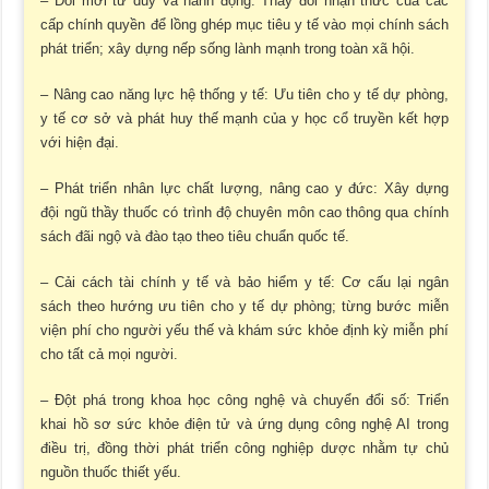
– Đổi mới tư duy và hành động: Thay đổi nhận thức của các
cấp chính quyền để lồng ghép mục tiêu y tế vào mọi chính sách
phát triển; xây dựng nếp sống lành mạnh trong toàn xã hội.
– Nâng cao năng lực hệ thống y tế: Ưu tiên cho y tế dự phòng,
y tế cơ sở và phát huy thế mạnh của y học cổ truyền kết hợp
với hiện đại.
– Phát triển nhân lực chất lượng, nâng cao y đức: Xây dựng
đội ngũ thầy thuốc có trình độ chuyên môn cao thông qua chính
sách đãi ngộ và đào tạo theo tiêu chuẩn quốc tế.
– Cải cách tài chính y tế và bảo hiểm y tế: Cơ cấu lại ngân
sách theo hướng ưu tiên cho y tế dự phòng; từng bước miễn
viện phí cho người yếu thế và khám sức khỏe định kỳ miễn phí
cho tất cả mọi người.
– Đột phá trong khoa học công nghệ và chuyển đổi số: Triển
khai hồ sơ sức khỏe điện tử và ứng dụng công nghệ AI trong
điều trị, đồng thời phát triển công nghiệp dược nhằm tự chủ
nguồn thuốc thiết yếu.