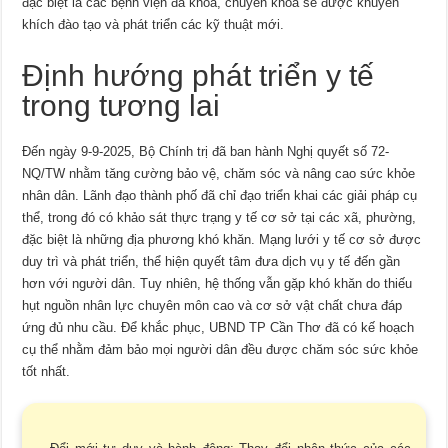
đặc biệt là các bệnh viện đa khoa, chuyên khoa sẽ được khuyến
khích đào tạo và phát triển các kỹ thuật mới.
Định hướng phát triển y tế
trong tương lai
Đến ngày 9-9-2025, Bộ Chính trị đã ban hành Nghị quyết số 72-
NQ/TW nhằm tăng cường bảo vệ, chăm sóc và nâng cao sức khỏe
nhân dân. Lãnh đạo thành phố đã chỉ đạo triển khai các giải pháp cụ
thể, trong đó có khảo sát thực trạng y tế cơ sở tại các xã, phường,
đặc biệt là những địa phương khó khăn. Mạng lưới y tế cơ sở được
duy trì và phát triển, thể hiện quyết tâm đưa dịch vụ y tế đến gần
hơn với người dân. Tuy nhiên, hệ thống vẫn gặp khó khăn do thiếu
hụt nguồn nhân lực chuyên môn cao và cơ sở vật chất chưa đáp
ứng đủ nhu cầu. Để khắc phục, UBND TP Cần Thơ đã có kế hoạch
cụ thể nhằm đảm bảo mọi người dân đều được chăm sóc sức khỏe
tốt nhất.