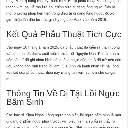
thuật điều trị bằng một kỹ thuật mới. Ê-kíp phẫu thuật đã sử dụng hai
thanh kim loại để tạo lực ép, chỉnh sửa dị dạng lồng ngực. Đây là
một phương pháp tiên tiến trong điều trị dị dạng lồng ngực, được
giới thiệu lần đầu bởi tác giả Hyung Joo Park vào năm 2016.
Kết Quả Phẫu Thuật Tích Cực
Vào ngày 20 tháng 1 năm 2025, ca phẫu thuật đã diễn ra thành công
và bệnh nhi đã được xuất viện trước Tết Nguyên Đán. Khi tái khám,
các bác sĩ đã ghi nhận hình dáng lồng ngực của em A đã trở nên cân
đối, không còn tình trạng lồi lõm. Gia đình và bệnh nhân rất hài lòng
với kết quả phẫu thuật, điều này mang lại niềm vui lớn cho cả gia
đình.
Thông Tin Về Dị Tật Lồi Ngực
Bẩm Sinh
Các bác sĩ Khoa Ngoại Lồng ngực cho biết, lồi ngực bẩm sinh là một
dị dạng ở phần ngực phía trước, với biểu hiện là sự lồi ra thấy rõ
của xương ức hoặc khung xương sườn. Những người mắc dị dạng