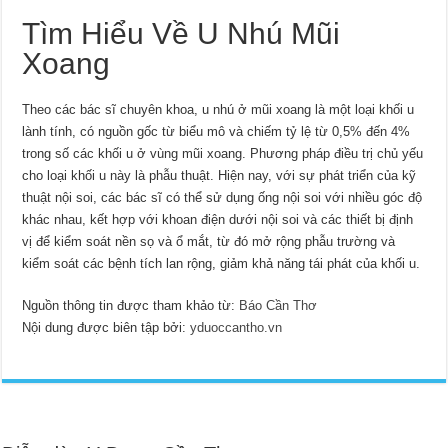
Tìm Hiểu Về U Nhú Mũi
Xoang
Theo các bác sĩ chuyên khoa, u nhú ở mũi xoang là một loại khối u
lành tính, có nguồn gốc từ biểu mô và chiếm tỷ lệ từ 0,5% đến 4%
trong số các khối u ở vùng mũi xoang. Phương pháp điều trị chủ yếu
cho loại khối u này là phẫu thuật. Hiện nay, với sự phát triển của kỹ
thuật nội soi, các bác sĩ có thể sử dụng ống nội soi với nhiều góc độ
khác nhau, kết hợp với khoan điện dưới nội soi và các thiết bị định
vị để kiểm soát nền sọ và ổ mắt, từ đó mở rộng phẫu trường và
kiểm soát các bệnh tích lan rộng, giảm khả năng tái phát của khối u.
Nguồn thông tin được tham khảo từ:
Báo Cần Thơ
Nội dung được biên tập bởi:
yduoccantho.vn