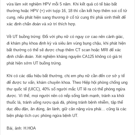
vừa làm xét nghiệm HPV mỗi 5 năm. Khi kết quả có tế bào bất
thường hoặc HPV (+) với tuýp 16, 18 thì cần kết hợp thêm soi cổ tử
cung, nếu phát hiện sang thương ở cổ tử cung thì phải sinh thiết để
xác định chẩn đoán và xử trí thích hợp.
Về UT buồng trứng: Ðối với phụ nữ có nguy cơ cao nên cảnh giác,
đi khám phụ khoa định kỳ và siêu âm vùng bụng chậu, khi phát hiện
bất thường có thể sẽ được chụp thêm CT scan hoặc MRI để xác
định chẩn đoán. Xét nghiệm kháng nguyên CA125 không có giá trị
phát hiện sớm UT buồng trứng.
Khi có các dấu hiệu bất thường, chị em phụ nữ cần đến cơ sở y tế
để được tư vấn, khám chuyên khoa. Theo Hiệp hội phòng chống ung
thư quốc tế (UICC), 40% số người mắc UT lẽ ra có thể phòng ngừa
được. Vì thế, mọi người nên có nếp sống lành mạnh, tránh xa khói
thuốc lá, tránh uống rượu quá đà, phòng tránh bệnh nhiễm, tập thể
dục đều đặn, ăn đúng, ăn lành, giữ cân nặng vừa phải… cũng là các
biện pháp tích cực phòng ngừa bệnh UT.
Bài, ảnh: H.HOA