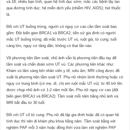
và 18; nhiều bạn tình; quan hệ tình dục sớm; mắc các bệnh lây lan
qua đường tình dục; hệ miễn dịch yếu (nhiễm HIV, AIDS); hút thuốc
lá.
Ðối với UT buồng trứng, người có nguy cơ cao cần tầm soát bao
gồm: Ðột biến gien BRCA1 và BRCA2; tiền sử gia đình có người
mắc UT buồng trứng; đã mắc trước UT vú, ruột già, tử cung; tuổi
càng lớn, nguy cơ tăng dần; không có thai lần nào.
Về phương tiện tầm soát, nhũ ảnh vẫn là phương tiện đầu tay để
tầm soát và chẩn đoán sớm UT vú. Các phương tiện khác như:
Khám vú lâm sàng bởi nhân viên y tế, siêu âm, MRI cũng được đề
xuất là phương tiện tầm soát UT. Phụ nữ nhóm bình thường hoặc có
nguy cơ trung bình (có mẹ, dì, chị em ruột mắc UT vú): từ 40 trở lên
được chụp nhũ ảnh cứ 1-2 năm một lần. Phụ nữ nguy cơ cao (đột
biến gien BRCA1 và BRCA2): Tầm soát mỗi năm bằng nhũ ảnh và
MRI bắt đầu từ 30 tuổi.
Ðối với UT cổ tử cung: Phụ nữ đã lập gia đình hoặc đã có quan hệ
tình dục thì nên đi khám phụ khoa hằng năm. Tầm soát bằng xét
nghiệm PAP mỗi 3 năm hoặc đồng thời vừa làm xét nghiệm PAP