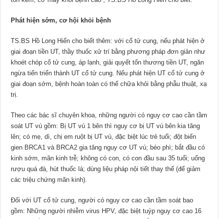
Phát hiện sớm, cơ hội khỏi bệnh
TS.BS Hồ Long Hiển cho biết thêm: với cổ tử cung, nếu phát hiện ở
giai đoạn tiền UT, thầy thuốc xử trí bằng phương pháp đơn giản như
khoét chóp cổ tử cung, áp lạnh, giải quyết tổn thương tiền UT, ngăn
ngừa tiến triển thành UT cổ tử cung. Nếu phát hiện UT cổ tử cung ở
giai đoạn sớm, bệnh hoàn toàn có thể chữa khỏi bằng phẫu thuật, xạ
trị.
Theo các bác sĩ chuyên khoa, những người có nguy cơ cao cần tầm
soát UT vú gồm: Bị UT vú 1 bên thì nguy cơ bị UT vú bên kia tăng
lên; có mẹ, dì, chị em ruột bị UT vú, đặc biệt lúc trẻ tuổi; đột biến
gien BRCA1 và BRCA2 gia tăng nguy cơ UT vú; béo phì; bắt đầu có
kinh sớm, mãn kinh trễ; không có con, có con đầu sau 35 tuổi; uống
rượu quá đà, hút thuốc lá; dùng liệu pháp nội tiết thay thế (để giảm
các triệu chứng mãn kinh).
Ðối với UT cổ tử cung, người có nguy cơ cao cần tầm soát bao
gồm: Những người nhiễm virus HPV, đặc biệt tuýp nguy cơ cao 16