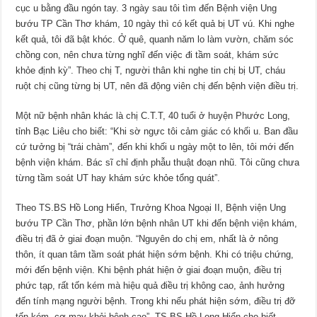
cục u bằng đầu ngón tay. 3 ngày sau tôi tìm đến Bệnh viện Ung
bướu TP Cần Thơ khám, 10 ngày thì có kết quả bị UT vú. Khi nghe
kết quả, tôi đã bật khóc. Ở quê, quanh năm lo làm vườn, chăm sóc
chồng con, nên chưa từng nghĩ đến việc đi tầm soát, khám sức
khỏe định kỳ”. Theo chị T, người thân khi nghe tin chị bị UT, cháu
ruột chị cũng từng bị UT, nên đã động viên chị đến bệnh viện điều trị.
Một nữ bệnh nhân khác là chị C.T.T, 40 tuổi ở huyện Phước Long,
tỉnh Bạc Liêu cho biết: “Khi sờ ngực tôi cảm giác có khối u. Ban đầu
cứ tưởng bị “trái chàm”, đến khi khối u ngày một to lên, tôi mới đến
bệnh viện khám. Bác sĩ chỉ định phẫu thuật đoạn nhũ. Tôi cũng chưa
từng tầm soát UT hay khám sức khỏe tổng quát”.
Theo TS.BS Hồ Long Hiển, Trưởng Khoa Ngoại II, Bệnh viện Ung
bướu TP Cần Thơ, phần lớn bệnh nhân UT khi đến bệnh viện khám,
điều trị đã ở giai đoạn muộn. “Nguyên do chị em, nhất là ở nông
thôn, ít quan tâm tầm soát phát hiện sớm bệnh. Khi có triệu chứng,
mới đến bệnh viện. Khi bệnh phát hiện ở giai đoạn muộn, điều trị
phức tạp, rất tốn kém mà hiệu quả điều trị không cao, ảnh hưởng
đến tính mạng người bệnh. Trong khi nếu phát hiện sớm, điều trị đỡ
tốn kém, cơ may khỏi bệnh cao”, TS.BS Hồ Long Hiển cho biết.