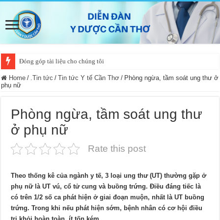
Đóng góp tài liệu cho chúng tôi
Home
/
.Tin tức
/
Tin tức Y tế Cần Thơ
/
Phòng ngừa, tầm soát ung thư ở
phụ nữ
Phòng ngừa, tầm soát ung thư
ở phụ nữ
Rate this post
Theo thống kê của ngành y tế, 3 loại ung thư (UT) thường gặp ở
phụ nữ là UT vú, cổ tử cung và buồng trứng. Ðiều đáng tiếc là
có trên 1/2 số ca phát hiện ở giai đoạn muộn, nhất là UT buồng
trứng. Trong khi nếu phát hiện sớm, bệnh nhân có cơ hội điều
trị khỏi hoàn toàn, ít tốn kém.