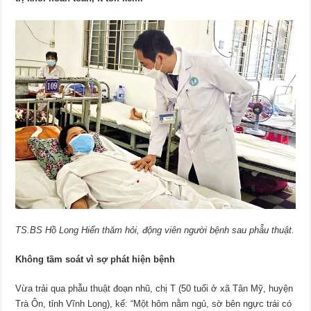
TS.BS Hồ Long Hiển thăm hỏi, động viên người bệnh sau phẫu thuật.
Không tầm soát vì sợ phát hiện bệnh
Vừa trải qua phẫu thuật đoạn nhũ, chị T (50 tuổi ở xã Tân Mỹ, huyện
Trà Ôn, tỉnh Vĩnh Long), kể: “Một hôm nằm ngủ, sờ bên ngực trái có