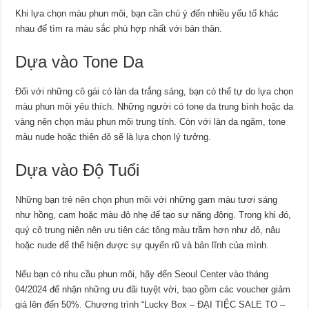
Khi lựa chọn màu phun môi, bạn cần chú ý đến nhiều yếu tố khác
nhau để tìm ra màu sắc phù hợp nhất với bản thân.
Dựa vào Tone Da
Đối với những cô gái có làn da trắng sáng, bạn có thể tự do lựa chọn
màu phun môi yêu thích. Những người có tone da trung bình hoặc da
vàng nên chọn màu phun môi trung tính. Còn với làn da ngăm, tone
màu nude hoặc thiên đỏ sẽ là lựa chọn lý tưởng.
Dựa vào Độ Tuổi
Những bạn trẻ nên chọn phun môi với những gam màu tươi sáng
như hồng, cam hoặc màu đỏ nhẹ để tạo sự năng động. Trong khi đó,
quý cô trung niên nên ưu tiên các tông màu trầm hơn như đỏ, nâu
hoặc nude để thể hiện được sự quyến rũ và bản lĩnh của mình.
Nếu bạn có nhu cầu phun môi, hãy đến Seoul Center vào tháng
04/2024 để nhận những ưu đãi tuyệt vời, bao gồm các voucher giảm
giá lên đến 50%. Chương trình “Lucky Box – ĐẠI TIỆC SALE TO –