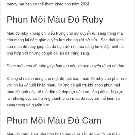
trendy mà bạn có thể tham khảo cho năm 2024.
Phun Môi Màu Đỏ Ruby
Màu đỏ ruby không chỉ biểu trưng cho sự quyến rũ, sang trọng mà
còn mang lại cảm giác quyền lực cho người sở hữu. Sắc thái lạnh
của màu đỏ ruby giúp làn da bạn trở nên tỏa sáng hơn, đặc biệt rất
phù hợp với những cô gái có làn da trắng sáng.
Phun môi màu đỏ ruby giúp bạn tạo nên vẻ đẹp quyến rũ và cá tính.
Không chỉ dành riêng cho một độ tuổi nào, màu đỏ ruby còn phù hợp
với nhiều độ tuổi khác nhau. Những cô gái trẻ khi chọn phun môi
tone đỏ lạnh này sẽ toát lên vẻ đẹp gợi cảm và năng động. Ngược
lại, những quý cô trưởng thành phun màu đỏ ruby sẽ thể hiện sự
sang trọng và quyền lực.
Phun Môi Màu Đỏ Cam
Màu đỏ cam là sự pha trộn hoàn hảo giữa sắc đỏ rực rỡ và màu