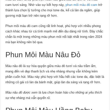
cam tươi sáng. Nhờ vào sự kết hợp này,
phun môi màu đỏ cam
trở
thành lựa chọn lý tưởng cho mọi tone da, kể cả làn da ngăm, giúp
gương mặt bạn trở nên rạng rỡ hơn.
Phun môi màu đỏ cam cũng rất linh hoạt, phù hợp với nhiều phong
cách khác nhau từ cá tính mạnh mẽ đến dịu dàng nữ tính. Đây chắc
chắn là một trong những màu phun môi nổi bật nhất trong năm 2024
mà bạn không nên bỏ qua.
Phun Môi Màu Nâu Đỏ
Màu nâu đỏ là sự hòa quyện giữa màu đỏ tươi và nâu trầm ấm,
mang đến vẻ đẹp thanh lịch và nhẹ nhàng nhưng vẫn không kém
phần cuốn hút. Màu này phù hợp với hầu hết các tone da, đặc biệt là
những cô gái có làn da bánh mật, giúp làn da sáng và rạng rỡ hơn.
Màu nâu đỏ được xem là lựa chọn hoàn hảo cho những ai yêu thích
sự nhẹ nhàng mà vẫn quyến rũ.