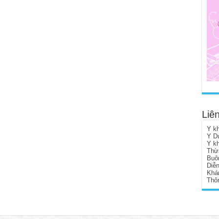
Liên
Y k
Y D
Y k
Thừ
Buô
Diễ
Khá
Thôn