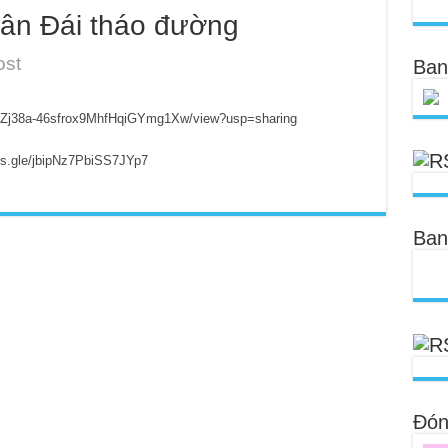
ân Đái tháo đường
ost
Ban
iHMZj38a-46sfrox9MhfHqiGYmg1Xw/view?usp=sharing
rms.gle/jbipNz7PbiSS7JYp7
Ban
Đóng