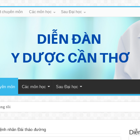
iết chuyên môn
Các môn học
Sau Đại học
uyên môn
Các môn học
Sau Đại học
úng tôi
ệnh nhân Đái tháo đường
Diễ