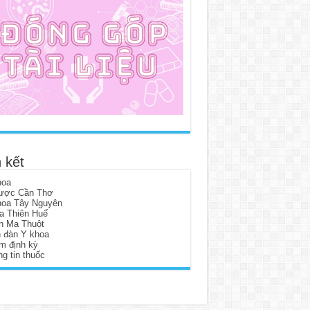
 kết
hoa
ược Cần Thơ
hoa Tây Nguyên
a Thiên Huế
n Ma Thuột
n đàn Y khoa
m định kỳ
g tin thuốc