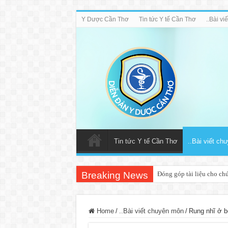
Y Dược Cần Thơ
Tin tức Y tế Cần Thơ
..Bài v
Tin tức Y tế Cần Thơ
..Bài viết ch
Breaking News
Đóng góp tài liệu cho ch
Home
/
..Bài viết chuyên môn
/
Rung nhĩ ở b